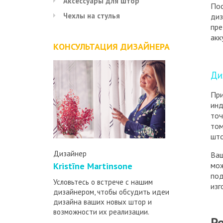
Аксессуары для штор
Пос
Чехлы на стулья
диз
пре
акк
КОНСУЛЬТАЦИЯ ДИЗАЙНЕРА
Ди
При
инд
точ
том
што
Дизайнер
Ваш
мож
Kristīne Martinsone
под
Условьтесь о встрече с нашим
изг
дизайнером, чтобы обсудить идеи
дизайна ваших новых штор и
возможности их реализации.
Р