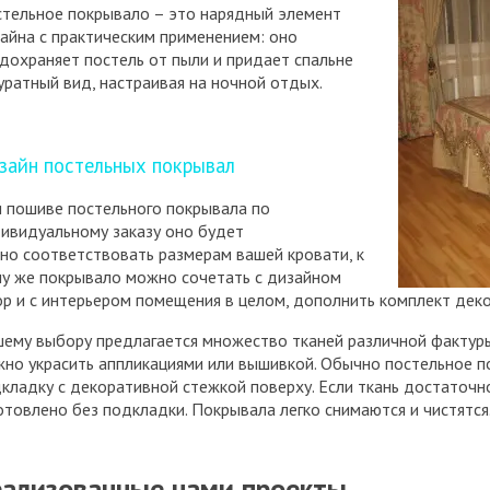
тельное покрывало – это нарядный элемент
айна с практическим применением: оно
дохраняет постель от пыли и придает спальне
уратный вид, настраивая на ночной отдых.
зайн постельных покрывал
 пошиве постельного покрывала по
ивидуальному заказу оно будет
но соответствовать размерам вашей кровати, к
у же покрывало можно сочетать с дизайном
р и с интерьером помещения в целом, дополнить комплект де
ему выбору предлагается множество тканей различной фактур
но украсить аппликациями или вышивкой. Обычно постельное п
кладку с декоративной стежкой поверху. Если ткань достаточн
отовлено без подкладки. Покрывала легко снимаются и чистятся
еализованные нами проекты