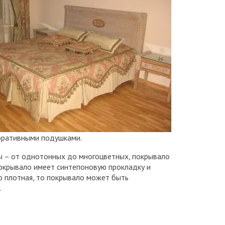
коративными подушками.
ы – от однотонных до многоцветных, покрывало
окрывало имеет синтепоновую прокладку и
о плотная, то покрывало может быть
.