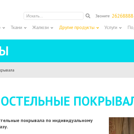
26268888
Звоните
Meklēt:
р
Ткани
Жалюзи
Другие продукты
Услуги
По
ТЫ
крывала
ПОСТЕЛЬНЫЕ ПОКРЫВА
стельные покрывала по индивидуальному
азу.