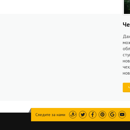
Че
Даж
мож
обл
сту
нов
чех
нов
Следите за нами
Draugiem
Twitter
Facebook
Pinterest
Google
You