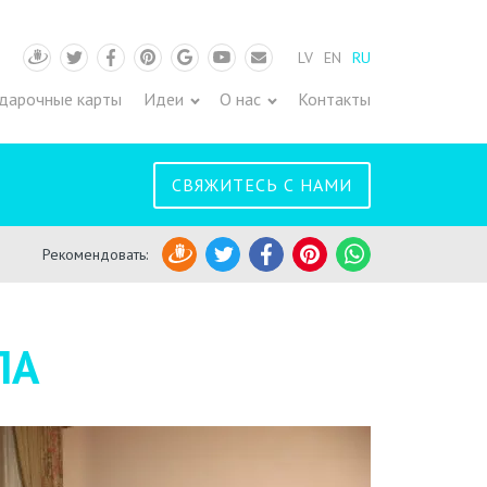
LV
EN
RU
Draugiem
Twitter
Facebook
Pinterest
Google
Youtube
Pasts
дарочные карты
Идеи
О нас
Контакты
СВЯЖИТЕСЬ С НАМИ
Рекомендовать
:
Draugiem
Twitter
Facebook
Pinterest
WhatsApp
ЛА