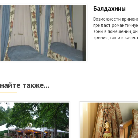
Балдахины
Возможности примене
придаст романтичную
зоны в помещении, он
зрения, так и в качес
найте также...