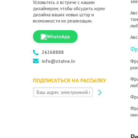
эле
Условьтесь о встрече с нашим
дизайнером, чтобы обсудить идеи
Авс
дизайна ваших новых штор и
тон
возможности их реализации.
люб
WhatsApp
Авс
Фр
26268888
Фра
info@stalve.lv
ром
Фра
ПОДПИСАТЬСЯ НА РАССЫЛКУ
люб
Фра
Фра
окн
Р