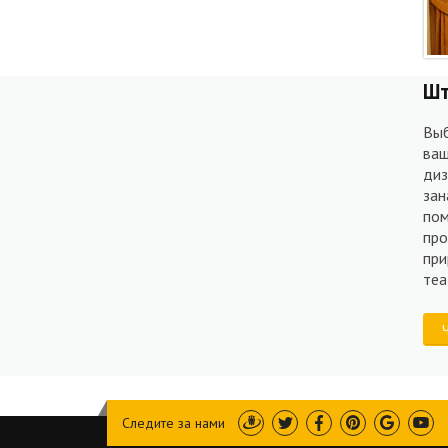
Ш
Вы
ваш
диз
зан
пом
про
при
теа
Следите за нами
Draugiem
Twitter
Facebook
Pinterest
Google
You