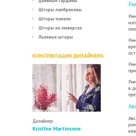
Дневные гардины
Ри
Шторы ламбрекены
Рим
Шторы-панели
изг
Шторы на люверсах
пло
Льняные шторы
Рим
вре
ост
КОНСУЛЬТАЦИЯ ДИЗАЙНЕРА
Рим
при
Рим
в д
пре
Ав
Авс
Дизайнер
ром
Kristīne Martinsone
кла