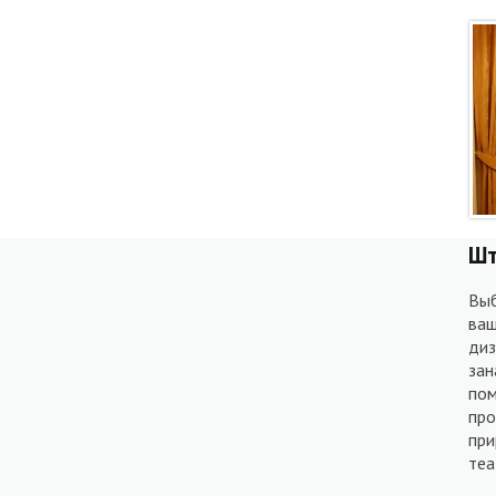
Ш
Вы
ваш
диз
зан
пом
про
при
теа