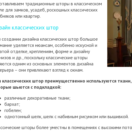
отавливаем традиционные шторы в классическом
ле для замков, усадеб, роскошных классических
бняков или квартир.
зайн классических штор
 создании дизайна классических штор большое
мание уделяется нюансам, особенно искусной и
атой отделке, креплениям, форме и дизайну
низов и др., поскольку классические шторы
яются одним из основных элементов дизайна
ерьера – они привлекают взгляд к окнам.
я классических штор преимущественно используются ткани,
торые шьются с подкладкой:
различные декоративные ткани;
бархат;
гобелен;
однотонный шелк, шелк с набивным рисунком или вышивкой.
ссические шторы более уместны в помещениях с высокими пот