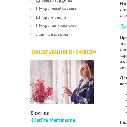
Дневные гардины
Изг
Шторы ламбрекены
сти
осо
Шторы-панели
Ди
Шторы на люверсах
Льняные шторы
При
вни
бог
КОНСУЛЬТАЦИЯ ДИЗАЙНЕРА
кар
явл
инт
Дл
ко
Дизайнер
Kristīne Martinsone
Кла