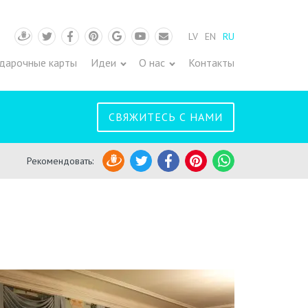
LV
EN
RU
Draugiem
Twitter
Facebook
Pinterest
Google
Youtube
Pasts
дарочные карты
Идеи
О нас
Контакты
СВЯЖИТЕСЬ С НАМИ
Рекомендовать
:
Draugiem
Twitter
Facebook
Pinterest
WhatsApp