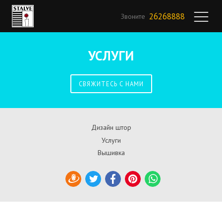
26268888
Звоните
УСЛУГИ
СВЯЖИТЕСЬ С НАМИ
Дизайн штор
Услуги
Вышивка
Draugiem
Twitter
Facebook
Pinterest
WhatsApp