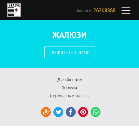
26268888
Звоните
ЖАЛЮЗИ
СВЯЖИТЕСЬ С НАМИ
Дизайн штор
Жалюзи
Деревянные жалюзи
Draugiem
Twitter
Facebook
Pinterest
WhatsApp