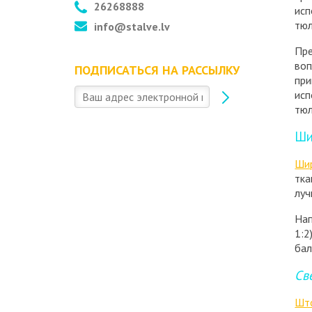
26268888
исп
тюл
info@stalve.lv
Пре
воп
ПОДПИСАТЬСЯ НА РАССЫЛКУ
при
исп
тюл
Ши
Шир
тка
луч
Нап
1:2
бал
Св
Шт