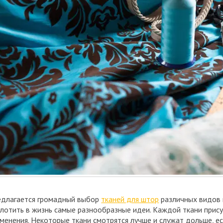
длагается громадный выбор
тканей для штор
различных видов 
лотить в жизнь самые разнообразные идеи. Каждой ткани прис
менения. Некоторые ткани смотрятся лучше и служат дольше, е