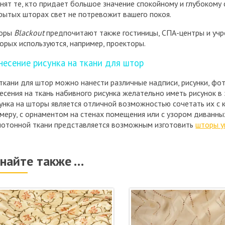
нят те, кто придает большое значение спокойному и глубокому 
рытых шторах свет не потревожит вашего покоя.
оры
Blackout
предпочитают также гостиницы, СПА-центры и учр
орых используются, например, проекторы.
несение рисунка на ткани для штор
ткани для штор можно нанести различные надписи, рисунки, фото
есения на ткань набивного рисунка желательно иметь рисунок 
унка на шторы является отличной возможностью сочетать их с 
меру, с орнаментом на стенах помещения или с узором диванны
отонной ткани представляется возможным изготовить
шторы у
знайте также …