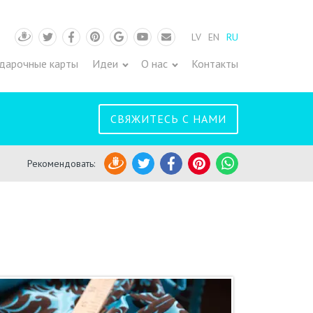
LV
EN
RU
Draugiem
Twitter
Facebook
Pinterest
Google
Youtube
Pasts
дарочные карты
Идеи
О нас
Контакты
СВЯЖИТЕСЬ С НАМИ
Рекомендовать
:
Draugiem
Twitter
Facebook
Pinterest
WhatsApp