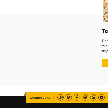
Тк
Пре
тка
под
Следите за нами
Draugiem
Twitter
Facebook
Pinterest
Google
You