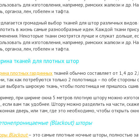
ользовать для изготовления, например, римских жалюзи и др. 
ь, органза, лен, гобелен и тафта.
длагается громадный выбор тканей для штор различных видов и
лотить в жизнь самые разнообразные идеи. Каждой ткани прис
менения. Некоторые ткани смотрятся лучше и служат дольше, е
ользовать для изготовления, например, римских жалюзи и др. 
ь, органза, лен, гобелен и тафта.
рина тканей для плотных штор
ина плотных гардинных
тканей обычно составляет от 1,4 до 2,
ни, так как потребуются только 2 полотнища – по обе стороны о
ше выбрать широкую ткань, чтобы полотнища не пришлось сшив
ример, при ширине окна 5 метров плотную штору можно изгото
), если вам так удобнее. Штору можно разделить на части, скаж
конная дверь, или там, где это необходимо, чтобы открыть окн
етонепроницаемые (
Blackout
) шторы
оры
Blackout
– это самые плотные ночные шторы, полностью з