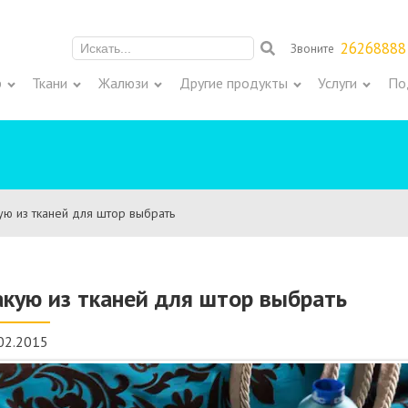
26268888
Звоните
Meklēt:
р
Ткани
Жалюзи
Другие продукты
Услуги
По
yю из тканей для штор выбрать
акyю из тканей для штор выбрать
02.2015