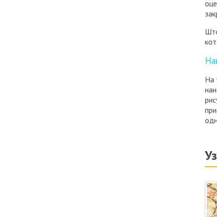
оце
зак
Шт
кот
На
На 
нан
рис
при
одн
У