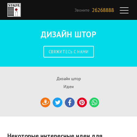
26268888
Звоните
ДИЗАЙН ШТОР
СВЯЖИТЕСЬ С НАМИ
Дизайн штор
Идеи
Draugiem
Twitter
Facebook
Pinterest
WhatsApp
Некоторые интересные идеи для