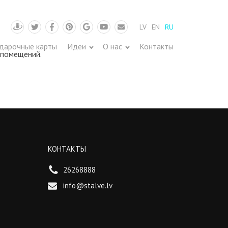
LV
EN
RU
Draugiem
Twitter
Facebook
Pinterest
Google
Youtube
Pasts
дарочные карты
Идеи
О нас
Контакты
 помещений.
КОНТАКТЫ
26268888
info@stalve.lv