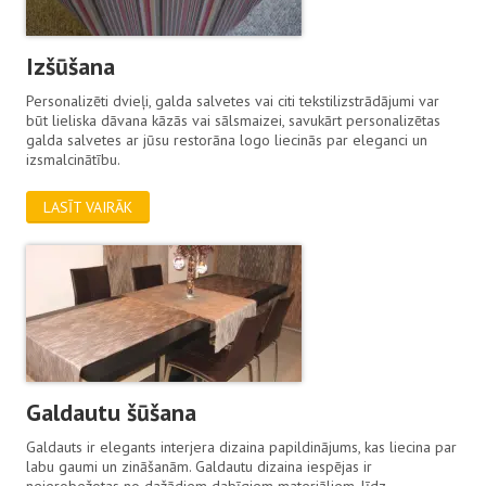
Izšūšana
Personalizēti dvieļi, galda salvetes vai citi tekstilizstrādājumi var
būt lieliska dāvana kāzās vai sālsmaizei, savukārt personalizētas
galda salvetes ar jūsu restorāna logo liecinās par eleganci un
izsmalcinātību.
LASĪT VAIRĀK
Galdautu šūšana
Galdauts ir elegants interjera dizaina papildinājums, kas liecina par
labu gaumi un zināšanām. Galdautu dizaina iespējas ir
neierobežotas no dažādiem dabīgiem materiāliem, līdz