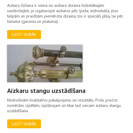
Aizkaru šūšana ir viena no aizkaru dizaina būtiskākajām
sastāvdaļām, jo izgatavojot aizkarus pēc īpaša, individuāla, jūsu
telpām un prasībām piemērota dizaina, tos ir speciāli jāšuj, lai pēc
lieluma (garuma un platuma).
LASĪT VAIRĀK
Aizkaru stangu uzstādīšana
Nodrošinām kvalitatīvu pakalpojumu un rezultātu. Proti, precīzi
nomērām, izpētām, izplānojam un tikai tad veicam aizkaru stangu
uzstādīšanu.
LASĪT VAIRĀK