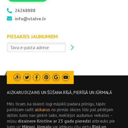
26268888
info@stalve.lv
PIESAKIES JAUNUMIEM
Draugiem
Twitter
Facebook
Pinterest
Google
Youtube
AIZKARU DIZAINS UN ŠŪŠANA RĪGĀ, PIERĪGĀ UN JŪRMALĀ
Mēs ticam, ka skaisti logi mājokli padara pilnīgu, tāpēc
palīdzam radīt
aizkarus
no pirmās skices līdz pat pēdējam
āķītim. Jums nav jātērē laiks, meklējot audumus veikalos –
mūsu
dizainere Kristīne ar 23 gadu pieredzi
atbrauks pie
Jums uz
Mārupi, Jūrmalu
vai jebkuru citu vietu
Rīgā un