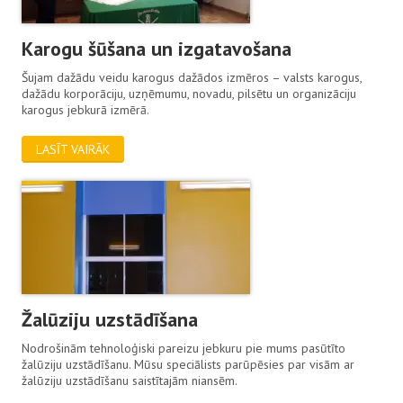
Karogu šūšana un izgatavošana
Šujam dažādu veidu karogus dažādos izmēros – valsts karogus,
dažādu korporāciju, uzņēmumu, novadu, pilsētu un organizāciju
karogus jebkurā izmērā.
LASĪT VAIRĀK
Žalūziju uzstādīšana
Nodrošinām tehnoloģiski pareizu jebkuru pie mums pasūtīto
žalūziju uzstādīšanu. Mūsu speciālists parūpēsies par visām ar
žalūziju uzstādīšanu saistītajām niansēm.