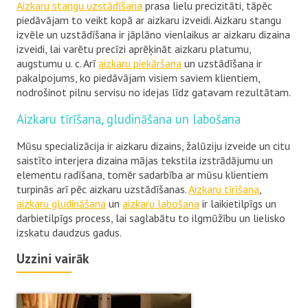
Aizkaru stangu uzstādīšana
prasa lielu precizitāti, tāpēc
piedāvājam to veikt kopā ar aizkaru izveidi. Aizkaru stangu
izvēle un uzstādīšana ir jāplāno vienlaikus ar aizkaru dizaina
izveidi, lai varētu precīzi aprēķināt aizkaru platumu,
augstumu u. c. Arī
aizkaru piekāršana
un uzstādīšana ir
pakalpojums, ko piedāvājam visiem saviem klientiem,
nodrošinot pilnu servisu no idejas līdz gatavam rezultātam.
Aizkaru tīrīšana, gludināšana un labošana
Mūsu specializācija ir aizkaru dizains, žalūziju izveide un citu
saistīto interjera dizaina mājas tekstila izstrādājumu un
elementu radīšana, tomēr sadarbība ar mūsu klientiem
turpinās arī pēc aizkaru uzstādīšanas.
Aizkaru tīrīšana
,
aizkaru gludināšana
un
aizkaru labošana
ir laikietilpīgs un
darbietilpīgs process, lai saglabātu to ilgmūžību un lielisko
izskatu daudzus gadus.
Uzzini vairāk