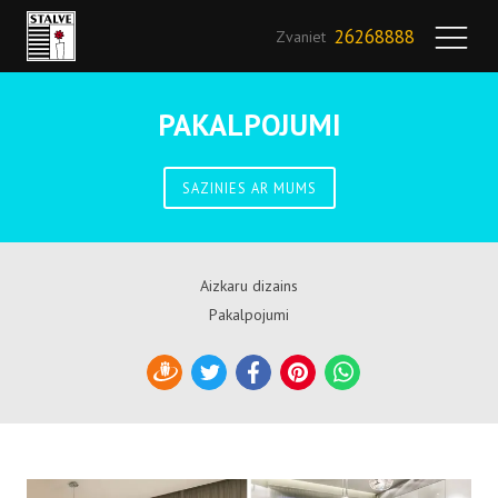
26268888
Zvaniet
PAKALPOJUMI
SAZINIES AR MUMS
Aizkaru dizains
Pakalpojumi
Draugiem
Twitter
Facebook
Pinterest
WhatsApp