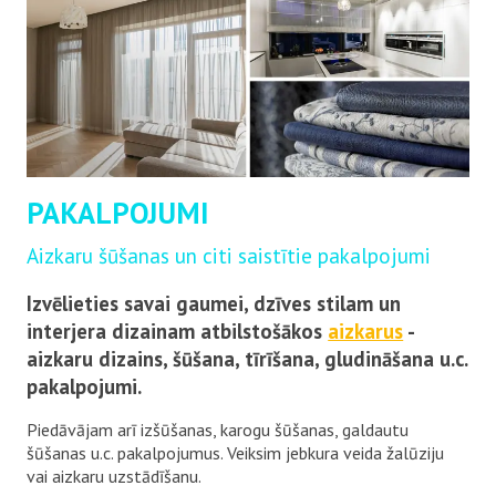
PAKALPOJUMI
Aizkaru šūšanas un citi saistītie pakalpojumi
Izvēlieties savai gaumei, dzīves stilam un
interjera dizainam atbilstošākos
aizkarus
-
aizkaru dizains, šūšana, tīrīšana, gludināšana u.c.
pakalpojumi.
Piedāvājam arī izšūšanas, karogu šūšanas, galdautu
šūšanas u.c. pakalpojumus. Veiksim jebkura veida žalūziju
vai aizkaru uzstādīšanu.