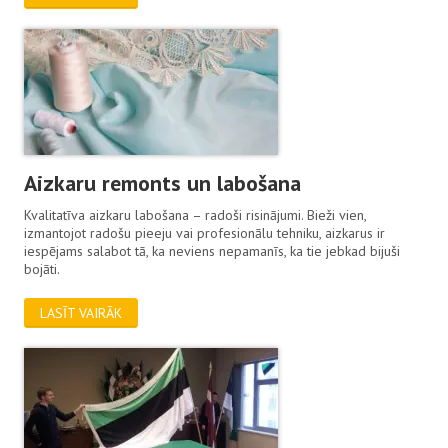
Aizkaru remonts un labošana
Kvalitatīva aizkaru labošana – radoši risinājumi. Bieži vien,
izmantojot radošu pieeju vai profesionālu tehniku, aizkarus ir
iespējams salabot tā, ka neviens nepamanīs, ka tie jebkad bijuši
bojāti.
LASĪT VAIRĀK