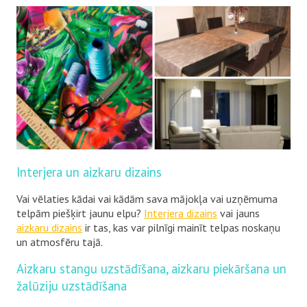
Interjera un aizkaru dizains
Vai vēlaties kādai vai kādām sava mājokļa vai uzņēmuma
telpām piešķirt jaunu elpu?
Interjera dizains
vai jauns
aizkaru dizains
ir tas, kas var pilnīgi mainīt telpas noskaņu
un atmosfēru tajā.
Aizkaru stangu uzstādīšana, aizkaru piekāršana un
žalūziju uzstādīšana