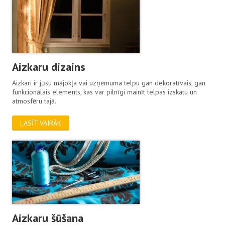
Aizkaru dizains
Aizkari ir jūsu mājokļa vai uzņēmuma telpu gan dekoratīvais, gan
funkcionālais elements, kas var pilnīgi mainīt telpas izskatu un
atmosfēru tajā.
LASĪT VAIRĀK
Aizkaru šūšana