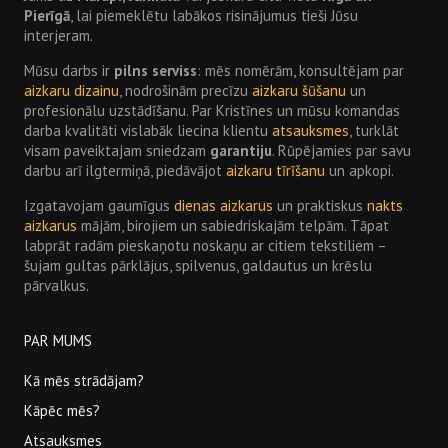
Pierīgā
, lai piemeklētu labākos risinājumus tieši Jūsu
interjeram.
Mūsu darbs ir
pilns serviss
: mēs nomērām, konsultējam par
aizkaru dizainu
, nodrošinām precīzu
aizkaru šūšanu
un
profesionālu uzstādīšanu. Par Kristīnes un mūsu komandas
darba kvalitāti vislabāk liecina klientu
atsauksmes
, turklāt
visam paveiktajam sniedzam
garantiju
. Rūpējamies par savu
darbu arī ilgtermiņā, piedāvājot
aizkaru tīrīšanu
un apkopi.
Izgatavojam gaumīgus
dienas aizkarus
un praktiskus
nakts
aizkarus
mājām, birojiem un sabiedriskajām telpām. Tāpat
labprāt radām pieskaņotu noskaņu ar citiem tekstiliem –
šujam gultas pārklājus, spilvenus, galdautus un krēslu
pārvalkus.
PAR MUMS
Kā mēs strādājam?
Kāpēc mēs?
Atsauksmes