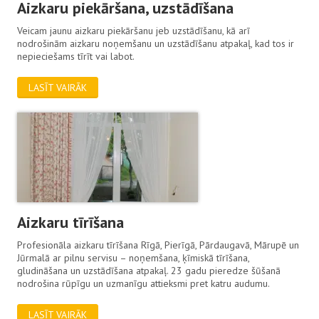
Aizkaru piekāršana, uzstādīšana
Veicam jaunu aizkaru piekāršanu jeb uzstādīšanu, kā arī
nodrošinām aizkaru noņemšanu un uzstādīšanu atpakaļ, kad tos ir
nepieciešams tīrīt vai labot.
LASĪT VAIRĀK
Aizkaru tīrīšana
Profesionāla aizkaru tīrīšana Rīgā, Pierīgā, Pārdaugavā, Mārupē un
Jūrmalā ar pilnu servisu – noņemšana, ķīmiskā tīrīšana,
gludināšana un uzstādīšana atpakaļ. 23 gadu pieredze šūšanā
nodrošina rūpīgu un uzmanīgu attieksmi pret katru audumu.
LASĪT VAIRĀK