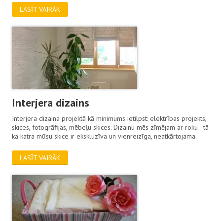
LASĪT VAIRĀK
Interjera dizains
Interjera dizaina projektā kā minimums ietilpst: elektrības projekts,
skices, fotogrāfijas, mēbeļu skices. Dizainu mēs zīmējam ar roku - tā
ka katra mūsu skice ir ekskluzīva un vienreizīga, neatkārtojama.
LASĪT VAIRĀK