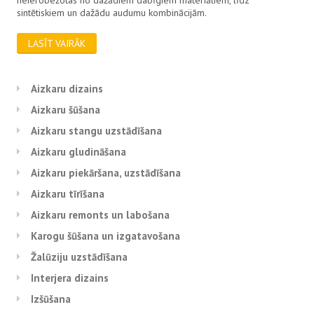
sintētiskiem un dažādu audumu kombinācijām.
LASĪT VAIRĀK
Aizkaru dizains
Aizkaru šūšana
Aizkaru stangu uzstādīšana
Aizkaru gludināšana
Aizkaru piekāršana, uzstādīšana
Aizkaru tīrīšana
Aizkaru remonts un labošana
Karogu šūšana un izgatavošana
Žalūziju uzstādīšana
Interjera dizains
Izšūšana