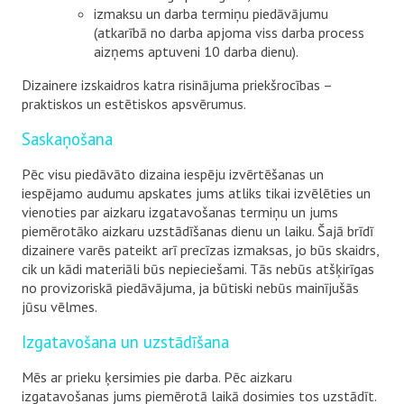
izmaksu un darba termiņu piedāvājumu
(atkarībā no darba apjoma viss darba process
aizņems aptuveni 10 darba dienu).
Dizainere izskaidros katra risinājuma priekšrocības –
praktiskos un estētiskos apsvērumus.
Saskaņošana
Pēc visu piedāvāto dizaina iespēju izvērtēšanas un
iespējamo audumu apskates jums atliks tikai izvēlēties un
vienoties par aizkaru izgatavošanas termiņu un jums
piemērotāko aizkaru uzstādīšanas dienu un laiku. Šajā brīdī
dizainere varēs pateikt arī precīzas izmaksas, jo būs skaidrs,
cik un kādi materiāli būs nepieciešami. Tās nebūs atšķirīgas
no provizoriskā piedāvājuma, ja būtiski nebūs mainījušās
jūsu vēlmes.
Izgatavošana un uzstādīšana
Mēs ar prieku ķersimies pie darba. Pēc aizkaru
izgatavošanas jums piemērotā laikā dosimies tos uzstādīt.