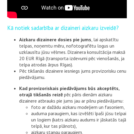
Kā notiek sadarbība ar dizaineri aizkaru izveidē?
Aizkaru dizainere dosies pie jums
, lai apskatītu
telpas, noņemtu mēru, nofotografētu logus un
uzklausītu jūsu vēlmes. Dizainera konsultācija maksā
20 EUR Rīgā (transporta izdevumi pēc vienošanās, ja
telpa atrodas ārpus Rīgas).
Pēc tikšanās dizainere iesniegs jums provizorisku cenu
piedāvājumu.
Kad provizoriskais piedāvājums būs akceptēts,
otrajā tikšanās reizē
pēc pāris dienām aizkaru
dizainere atbrauks pie jums jau ar pilnu piedāvājumu:
foto ar dažādu aizkaru modeļiem un fasoniem,
auduma paraugiem, kas izvēlēti īpaši jūsu telpai
un logiem (katrs aizkaru audums ir jāskatās tajā
telpā, kur tas plānots),
aizkaru stangu paraugiem,