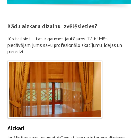
Kādu aizkaru dizainu izvēlēsieties?
Jūs teiksiet – tas ir gaumes jautājums. Tā ir! Mēs
piedāvājam jums savu profesionālo skatījumu, idejas un
pieredzi.
Aizkari
Izvēlieties savai gaumei, dzīves stilam un interjera dizainam