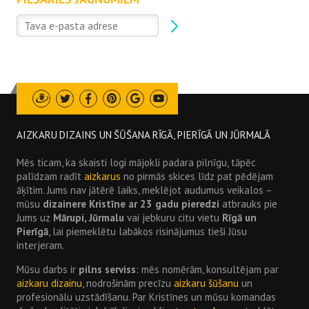
Draugiem
Twitter
Facebook
Pinterest
Google
Youtube
AIZKARU DIZAINS UN ŠŪŠANA RĪGĀ, PIERĪGĀ UN JŪRMALĀ
Mēs ticam, ka skaisti logi mājokli padara pilnīgu, tāpēc
palīdzam radīt
aizkarus
no pirmās skices līdz pat pēdējam
āķītim. Jums nav jātērē laiks, meklējot audumus veikalos –
mūsu
dizainere Kristīne ar 23 gadu pieredzi
atbrauks pie
Jums uz
Mārupi, Jūrmalu
vai jebkuru citu vietu
Rīgā un
Pierīgā
, lai piemeklētu labākos risinājumus tieši Jūsu
interjeram.
Mūsu darbs ir
pilns serviss
: mēs nomērām, konsultējam par
aizkaru dizainu
, nodrošinām precīzu
aizkaru šūšanu
un
profesionālu uzstādīšanu. Par Kristīnes un mūsu komandas