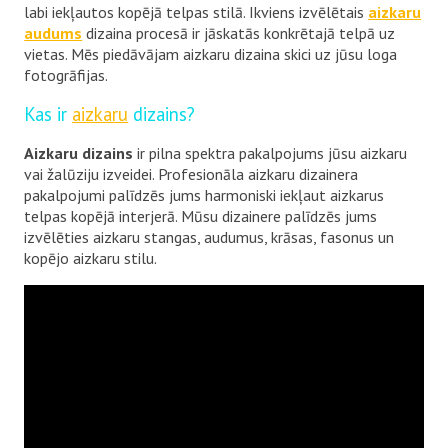
labi iekļautos kopējā telpas stilā. Ikviens izvēlētais
aizkaru
audums
dizaina procesā ir jāskatās konkrētajā telpā uz
vietas. Mēs piedāvājam aizkaru dizaina skici uz jūsu loga
fotogrāfijas.
Kas ir
aizkaru
dizains?
Aizkaru dizains
ir pilna spektra pakalpojums jūsu aizkaru
vai žalūziju izveidei. Profesionāla aizkaru dizainera
pakalpojumi palīdzēs jums harmoniski iekļaut aizkarus
telpas kopējā interjerā. Mūsu dizainere palīdzēs jums
izvēlēties aizkaru stangas, audumus, krāsas, fasonus un
kopējo aizkaru stilu.