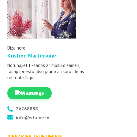
Dizainere
Kristīne Martinsone
Norunājiet tikšanos ar mūsu dizaineri,
lai apspriestu jūsu jauno aizkaru idejas
un realizāciju.
WhatsApp
26268888
info@stalve.lv
PIESAKIES JAUNUMIEM