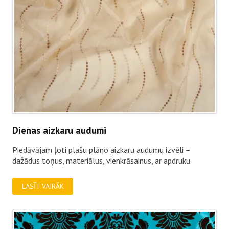
Dienas aizkaru audumi
Piedāvājam ļoti plašu plāno aizkaru audumu izvēli –
dažādus toņus, materiālus, vienkrāsainus, ar apdruku.
LASĪT VAIRĀK