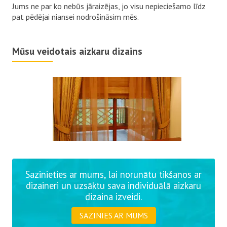
Jums ne par ko nebūs jāraizējas, jo visu nepieciešamo līdz
pat pēdējai niansei nodrošināsim mēs.
Mūsu veidotais aizkaru dizains
Sazinieties ar mums, lai norunātu tikšanos ar
dizaineri un uzsāktu sava individuālā aizkaru
dizaina izveidi.
SAZINIES AR MUMS