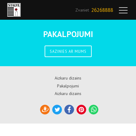
26268888
Zvaniet
PAKALPOJUMI
SAZINIES AR MUMS
Aizkaru dizains
Pakalpojumi
Aizkaru dizains
Draugiem
Twitter
Facebook
Pinterest
WhatsApp