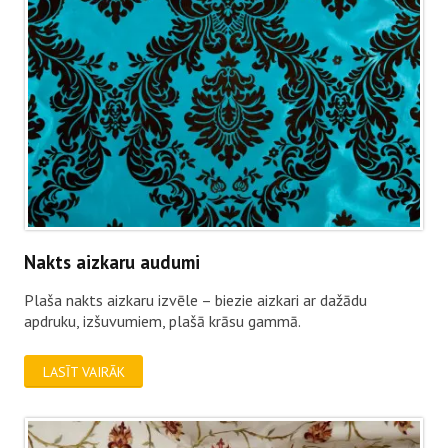
Nakts aizkaru audumi
Plaša nakts aizkaru izvēle – biezie aizkari ar dažādu
apdruku, izšuvumiem, plašā krāsu gammā.
LASĪT VAIRĀK