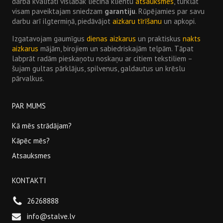
darba kvalitāti vislabāk liecina klientu
atsauksmes
, turklāt
visam paveiktajam sniedzam
garantiju
. Rūpējamies par savu
darbu arī ilgtermiņā, piedāvājot
aizkaru tīrīšanu
un apkopi.
Izgatavojam gaumīgus
dienas aizkarus
un praktiskus
nakts
aizkarus
mājām, birojiem un sabiedriskajām telpām. Tāpat
labprāt radām pieskaņotu noskaņu ar citiem tekstiliem –
šujam gultas pārklājus, spilvenus, galdautus un krēslu
pārvalkus.
PAR MUMS
Kā mēs strādājam?
Kāpēc mēs?
Atsauksmes
KONTAKTI
26268888
info@stalve.lv