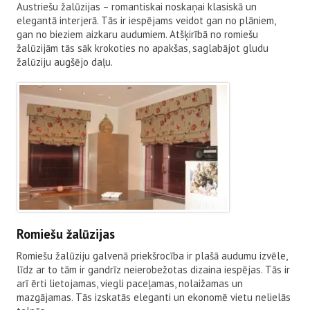
Austriešu žalūzijas – romantiskai noskaņai klasiskā un
elegantā interjerā. Tās ir iespējams veidot gan no plāniem,
gan no bieziem aizkaru audumiem. Atšķirībā no romiešu
žalūzijām tās sāk krokoties no apakšas, saglabājot gludu
žalūziju augšējo daļu.
Romiešu žalūzijas
Romiešu žalūziju galvenā priekšrocība ir plašā audumu izvēle,
līdz ar to tām ir gandrīz neierobežotas dizaina iespējas. Tās ir
arī ērti lietojamas, viegli paceļamas, nolaižamas un
mazgājamas. Tās izskatās eleganti un ekonomē vietu nelielās