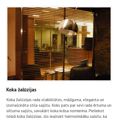
Koka žalūzijas
Koka žalūzijas rada stabilitātes, mājīguma, eleganta un
izsmalcināta stila sajūtu. Koks pats par sevi rada ērtuma un
siltuma sajūtu, savukārt koka krāsa nomierina. Pieliekot
telpā koka žalūzijas, jūs iegūsiet harmoniskāku sajūtu, ka