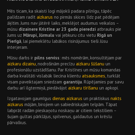
Mēs ticam, ka skaisti logi mājokli padara pilnīgu, tāpēc
palīdzam radīt
aizkarus
no pirmās skices līdz pat pēdējam
āķītim. Jums nav jātērē laiks, meklējot audumus veikalos –
mūsu
dizainere Kristīne ar 23 gadu pieredzi
atbrauks pie
Jums uz
Mārupi, Jūrmalu
vai jebkuru citu vietu
Rīgā un
Pierīgā
, lai piemeklētu labākos risinājumus tieši Jūsu
interjeram.
Mūsu darbs ir
pilns serviss
: mēs nomērām, konsultējam par
aizkaru dizainu
, nodrošinām precīzu
aizkaru šūšanu
un
profesionālu uzstādīšanu. Par Kristīnes un mūsu komandas
darba kvalitāti vislabāk liecina klientu
atsauksmes
, turklāt
visam paveiktajam sniedzam
garantiju
. Rūpējamies par savu
darbu arī ilgtermiņā, piedāvājot
aizkaru tīrīšanu
un apkopi.
Izgatavojam gaumīgus
dienas aizkarus
un praktiskus
nakts
aizkarus
mājām, birojiem un sabiedriskajām telpām. Tāpat
labprāt radām pieskaņotu noskaņu ar citiem tekstiliem –
šujam gultas pārklājus, spilvenus, galdautus un krēslu
pārvalkus.