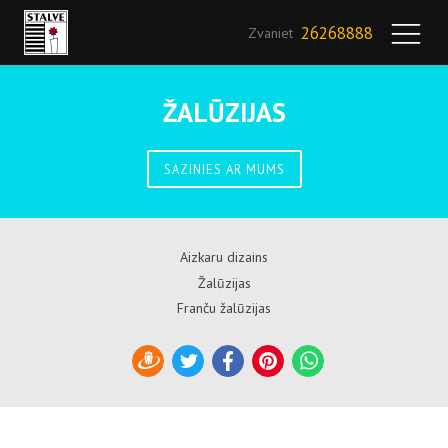
26268888
Zvaniet
ŽALŪZIJAS
SAZINIES AR MUMS
Aizkaru dizains
Žalūzijas
Franču žalūzijas
Draugiem
Twitter
Facebook
Pinterest
WhatsApp