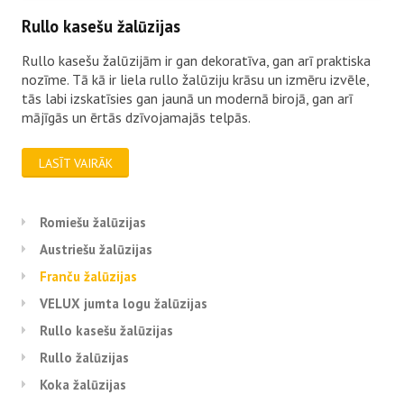
Rullo kasešu žalūzijas
Rullo kasešu žalūzijām ir gan dekoratīva, gan arī praktiska
nozīme. Tā kā ir liela rullo žalūziju krāsu un izmēru izvēle,
tās labi izskatīsies gan jaunā un modernā birojā, gan arī
mājīgās un ērtās dzīvojamajās telpās.
LASĪT VAIRĀK
Romiešu žalūzijas
Austriešu žalūzijas
Franču žalūzijas
VELUX jumta logu žalūzijas
Rullo kasešu žalūzijas
Rullo žalūzijas
Koka žalūzijas