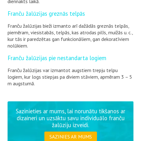
diennakts laikā.
Franču žalūzijas greznās telpās
Franču žalūzijas bieži izmanto arī dažādās greznās telpās,
piemēram, viesistabās, telpās, kas atrodas pilīs, muižās u. c.,
kur tās ir paredzētas gan funkcionāliem, gan dekoratīviem
nolūkiem.
Franču žalūzijas pie nestandarta logiem
Franču žalūzijas var izmantot augstiem trepju telpu
logiem, kur logs stiepjas pa diviem stāviem, apmēram 3 – 5
m augstumā.
Sazinieties ar mums, lai norunātu tikšanos ar
dizaineri un uzsāktu savu individuālo franču
žalūziju izveidi.
SAZINIES AR MUMS