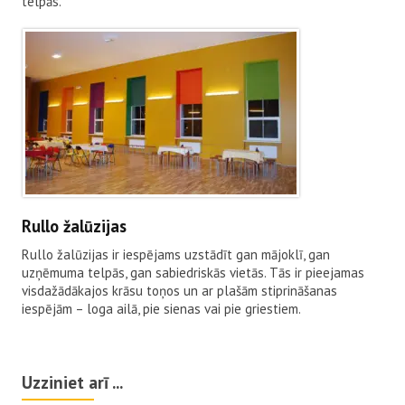
telpās.
Rullo žalūzijas
Rullo žalūzijas ir iespējams uzstādīt gan mājoklī, gan
uzņēmuma telpās, gan sabiedriskās vietās. Tās ir pieejamas
visdažādākajos krāsu toņos un ar plašām stiprināšanas
iespējām – loga ailā, pie sienas vai pie griestiem.
Uzziniet arī ...