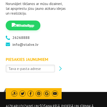
Norunājiet tikšanos ar mūsu dizaineri,
lai apspriestu jūsu jauno aizkaru idejas
un realizāciju.
WhatsApp
26268888
info@stalve.lv
PIESAKIES JAUNUMIEM
Draugiem
Twitter
Facebook
Pinterest
Google
Youtube
AIZKARU DIZAINS UN ŠŪŠANA RĪGĀ, PIERĪGĀ UN JŪRMALĀ