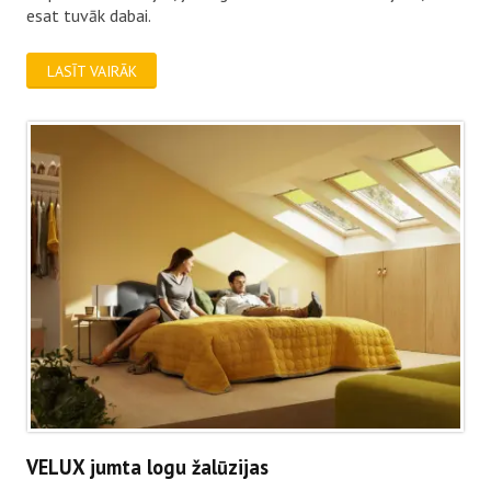
esat tuvāk dabai.
LASĪT VAIRĀK
VELUX jumta logu žalūzijas