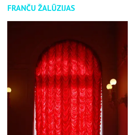
FRANČU ŽALŪZIJAS