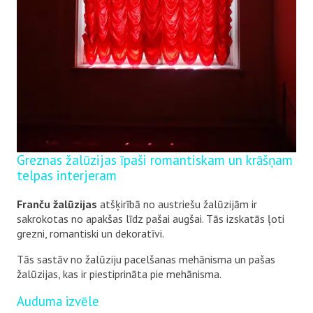
Greznas žalūzijas īpaši romantiskam un krāšņam
telpas interjeram
Franču žalūzijas
atšķirībā no austriešu žalūzijām ir
sakrokotas no apakšas līdz pašai augšai. Tās izskatās ļoti
grezni, romantiski un dekoratīvi.
Tās sastāv no žalūziju pacelšanas mehānisma un pašas
žalūzijas, kas ir piestiprināta pie mehānisma.
Auduma izvēle