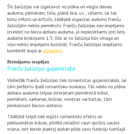
Šīs žalūzijas var izgatavot no plāna un viegla dienas
auduma, piemēram, tilla, plānā lina, u.c., vēlams, lai tas
būtu mīksts un krītošs, tādējādi organzas audums franču
žalūzijām nebūs piemērots. Franču žalūzijas nav iespējams
izveidot no bieza aizkaru auduma, jo nepieciešams ļoti liels
auduma krokojums 1:3, līdz ar to žalūzija būs smaga un
viņu nebūs iespējams kustināt. Franču žalūzijas iespējams
kombinēt kopā ar
aizkariem
.
Risinājumu iespējas
Franču žalūzijas guļamistabā
Visbiežāk franču žalūzijas tiek izmantotas guļamistabās, lai
tām piešķirtu īpaši romantisku noskaņu. Tās veido no plāna
aizkaru auduma telpas interjeram piemērotā krāsā,
piemēram, sarkanas, brūnas, violetas vai baltas, tām
pieskaņojot biezos aizkarus.
Tādējādi telpā tiek iegūts romantisks efekts un
pieklusinātas krāsas, pilnībā nelaižot cauri spožos saules
starus, bet biezie (nakts) aizkari pilda savu funkciju tumšajā