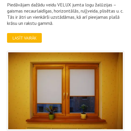
Piedāvājam dažādu veidu VELUX jumta logu žalūzijas –
gaismas necaurlaidīgas, horizontālās, ruļļveida, plisētas u. c.
Tās ir ātri un vienkārši uzstādāmas, kā arī pieejamas plašā
krāsu un rakstu gammā.
LASĪT VAIRĀK