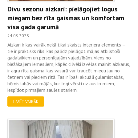
Divu sezonu aizkari: pielāgojiet logus
miegam bez rīta gaismas un komfortam
visa gada garumā
24.03.2025
Aizkari ir kas vairāk nekā tikai skaists interjera elements —
tie ir praktisks rīks, kas palīdz pielāgot mājas atbilstoši
gadalaikiem un personīgajām vajadzībām. Viens no
biežākajiem iemesliem, kāpēc cilvēki izvēlas mainīt aizkarus,
ir agra rīta gaisma, kas vasarā var traucēt miegu jau no
četriem vai pieciem rītā. Tas ir īpaši aktuāli guļamistabās,
bērnistabās vai mājās, kur logi vērsti uz austrumiem,
iespīdot pirmajiem saules stariem.
LASĪT VAIRĀK