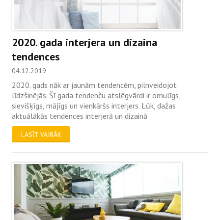
2020. gada interjera un dizaina
tendences
04.12.2019
2020. gads nāk ar jaunām tendencēm, pilnveidojot
līdzšinējās. Šī gada tendenču atslēgvārdi ir omulīgs,
sievišķīgs, mājīgs un vienkāršs interjers. Lūk, dažas
aktuālākās tendences interjerā un dizainā
LASĪT VAIRĀK