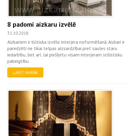
8 padomi aizkaru izvēlē
31.10.2018
Aizkariem ir būtiska izvēle interjera noformēšanā. Aizkari ir
paredzēti ne tikai telpas aizsardzībai pret saules staru
iedarbību, bet arī, lai piešķirtu visam interjeram stilistisku
pabeigtību.
LASĪT VAIRĀK