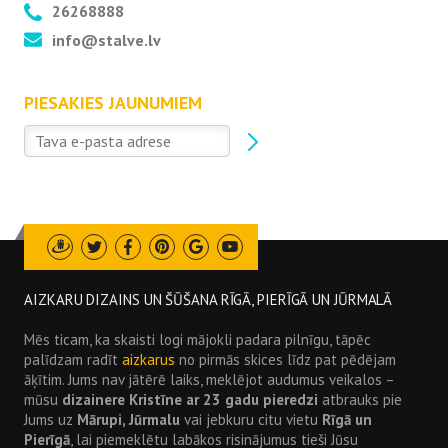
26268888
info@stalve.lv
PIESAKIES JAUNUMIEM
Draugiem
Twitter
Facebook
Pinterest
Google
Youtube
AIZKARU DIZAINS UN ŠŪŠANA RĪGĀ, PIERĪGĀ UN JŪRMALĀ
Mēs ticam, ka skaisti logi mājokli padara pilnīgu, tāpēc
palīdzam radīt
aizkarus
no pirmās skices līdz pat pēdējam
āķītim. Jums nav jātērē laiks, meklējot audumus veikalos –
mūsu
dizainere Kristīne ar 23 gadu pieredzi
atbrauks pie
Jums uz
Mārupi, Jūrmalu
vai jebkuru citu vietu
Rīgā un
Pierīgā
, lai piemeklētu labākos risinājumus tieši Jūsu