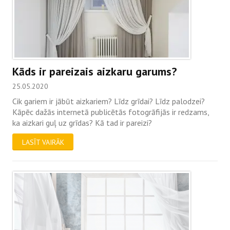
Kāds ir pareizais aizkaru garums?
25.05.2020
Cik gariem ir jābūt aizkariem? Līdz grīdai? Līdz palodzei?
Kāpēc dažās internetā publicētās fotogrāfijās ir redzams,
ka aizkari guļ uz grīdas? Kā tad ir pareizi?
LASĪT VAIRĀK