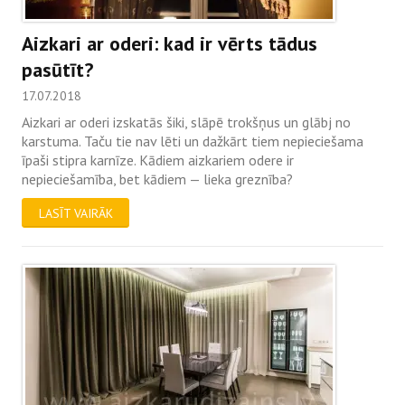
Aizkari ar oderi: kad ir vērts tādus
pasūtīt?
17.07.2018
Aizkari ar oderi izskatās šiki, slāpē trokšņus un glābj no
karstuma. Taču tie nav lēti un dažkārt tiem nepieciešama
īpaši stipra karnīze. Kādiem aizkariem odere ir
nepieciešamība, bet kādiem — lieka greznība?
LASĪT VAIRĀK