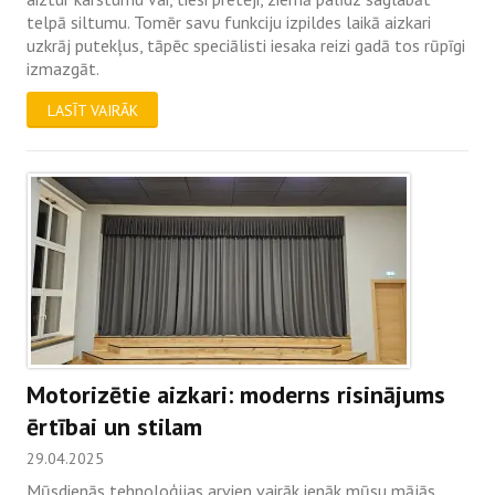
telpā siltumu. Tomēr savu funkciju izpildes laikā aizkari
uzkrāj putekļus, tāpēc speciālisti iesaka reizi gadā tos rūpīgi
izmazgāt.
LASĪT VAIRĀK
Motorizētie aizkari: moderns risinājums
ērtībai un stilam
29.04.2025
Mūsdienās tehnoloģijas arvien vairāk ienāk mūsu mājās,