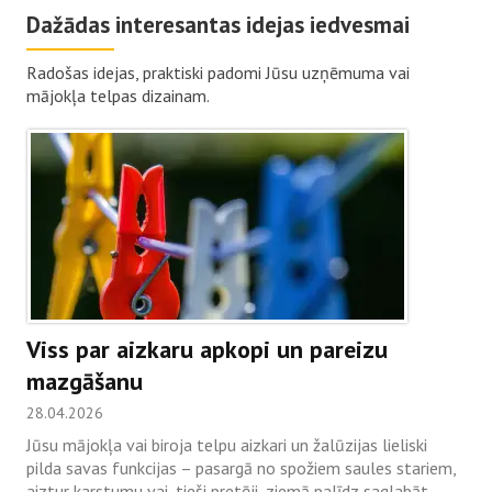
Dažādas interesantas idejas iedvesmai
Radošas idejas, praktiski padomi Jūsu uzņēmuma vai
mājokļa telpas dizainam.
Viss par aizkaru apkopi un pareizu
mazgāšanu
28.04.2026
Jūsu mājokļa vai biroja telpu aizkari un žalūzijas lieliski
pilda savas funkcijas – pasargā no spožiem saules stariem,
aiztur karstumu vai, tieši pretēji, ziemā palīdz saglabāt