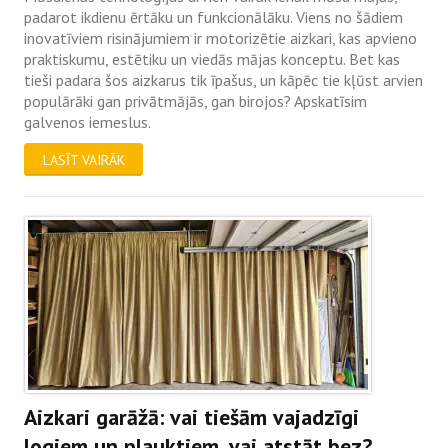
padarot ikdienu ērtāku un funkcionālāku. Viens no šādiem
inovatīviem risinājumiem ir motorizētie aizkari, kas apvieno
praktiskumu, estētiku un viedās mājas konceptu. Bet kas
tieši padara šos aizkarus tik īpašus, un kāpēc tie kļūst arvien
populārāki gan privātmājās, gan birojos? Apskatīsim
galvenos iemeslus.
LASĪT VAIRĀK
Aizkari garāžā: vai tiešām vajadzīgi
logiem un plauktiem, vai atstāt bez?