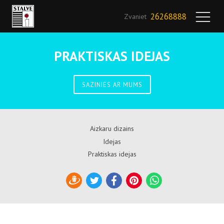
26268888
Zvaniet
PRAKTISKAS IDEJAS
SAZINIES AR MUMS
Aizkaru dizains
Idejas
Praktiskas idejas
Draugiem
Twitter
Facebook
Pinterest
WhatsApp