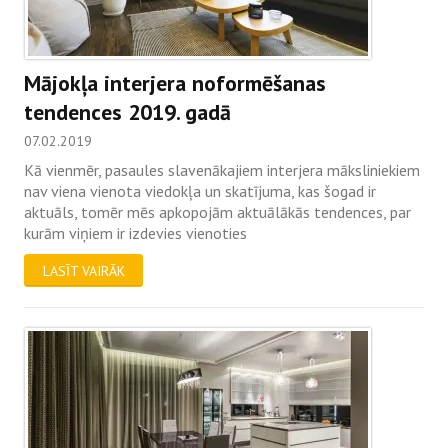
Mājokļa interjera noformēšanas
tendences 2019. gadā
07.02.2019
Kā vienmēr, pasaules slavenākajiem interjera māksliniekiem
nav viena vienota viedokļa un skatījuma, kas šogad ir
aktuāls, tomēr mēs apkopojām aktuālākās tendences, par
kurām viņiem ir izdevies vienoties
LASĪT VAIRĀK