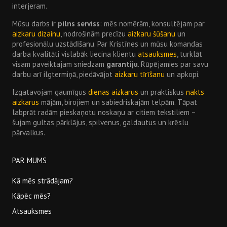
interjeram.
Mūsu darbs ir
pilns serviss
: mēs nomērām, konsultējam par
aizkaru dizainu
, nodrošinām precīzu
aizkaru šūšanu
un
profesionālu uzstādīšanu. Par Kristīnes un mūsu komandas
darba kvalitāti vislabāk liecina klientu
atsauksmes
, turklāt
visam paveiktajam sniedzam
garantiju
. Rūpējamies par savu
darbu arī ilgtermiņā, piedāvājot
aizkaru tīrīšanu
un apkopi.
Izgatavojam gaumīgus
dienas aizkarus
un praktiskus
nakts
aizkarus
mājām, birojiem un sabiedriskajām telpām. Tāpat
labprāt radām pieskaņotu noskaņu ar citiem tekstiliem –
šujam gultas pārklājus, spilvenus, galdautus un krēslu
pārvalkus.
PAR MUMS
Kā mēs strādājam?
Kāpēc mēs?
Atsauksmes