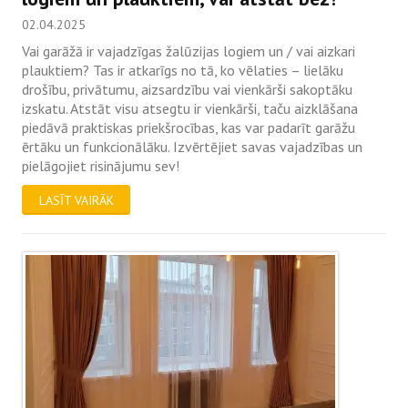
02.04.2025
Vai garāžā ir vajadzīgas žalūzijas logiem un / vai aizkari
plauktiem? Tas ir atkarīgs no tā, ko vēlaties – lielāku
drošību, privātumu, aizsardzību vai vienkārši sakoptāku
izskatu. Atstāt visu atsegtu ir vienkārši, taču aizklāšana
piedāvā praktiskas priekšrocības, kas var padarīt garāžu
ērtāku un funkcionālāku. Izvērtējiet savas vajadzības un
pielāgojiet risinājumu sev!
LASĪT VAIRĀK