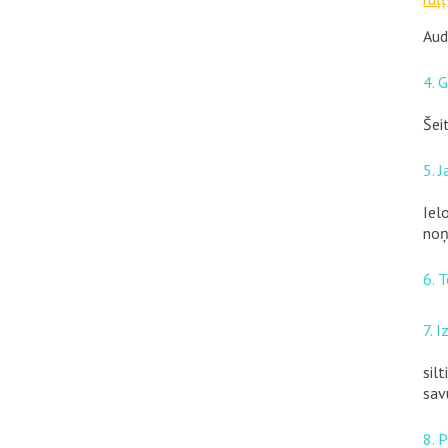
Aud
4. 
Šei
5. 
Iel
noņ
6. 
7. 
sil
sav
8. 