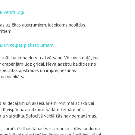
 vērsti logi.
odas uz ēkas austrumiem, ieteicams papildus
rītiem.
mai un telpas pielietojumam
.
tināt balkona durvju atvēršanu. Virtuves daļā, kur
r drapērijām līdz grīdai. Nevajadzētu baidīties no
speciālas apstrādes un impregnēšanas
un vienkārša.
s ar detaļām un aksesuāriem. Minimālistiskā vai
voklī vispār nav redzami. Šādām telpām būs
āmja vai stikla. Salocītā veidā tās nav pamanāmas,
.
ikt, tomēr ērtības labad var izmantot blīva auduma
nas krāsai vai arī mājas ārpuses jeb fasādes krāsai.