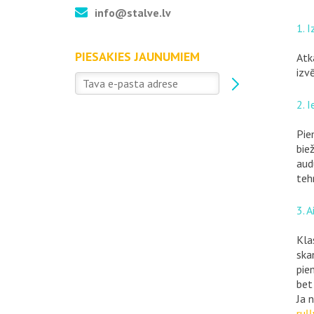
info@stalve.lv
1. 
PIESAKIES JAUNUMIEM
Atk
izv
2. 
Pie
bie
aud
teh
3. 
Kla
ska
pie
bet
Ja 
ruļ