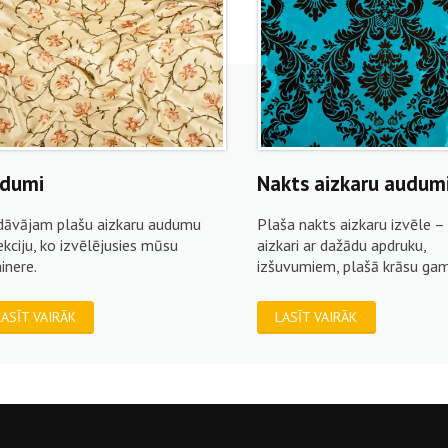
dumi
Nakts aizkaru audum
dāvājam plašu aizkaru audumu
Plaša nakts aizkaru izvēle – 
ekciju, ko izvēlējusies mūsu
aizkari ar dažādu apdruku,
ainere.
izšuvumiem, plašā krāsu ga
LASĪT VAIRĀK
LASĪT VAIRĀK
be