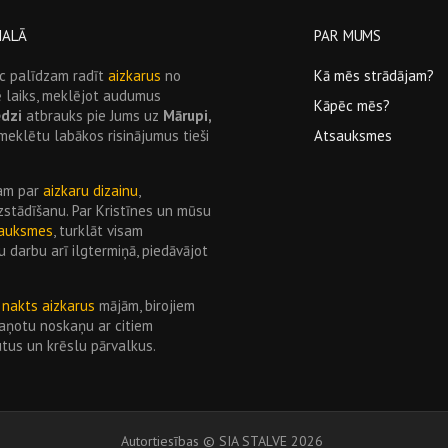
MALĀ
PAR MUMS
pēc palīdzam radīt
aizkarus
no
Kā mēs strādājam?
rē laiks, meklējot audumus
Kāpēc mēs?
edzi
atbrauks pie Jums uz
Mārupi,
iemeklētu labākos risinājumus tieši
Atsauksmes
jam par
aizkaru dizainu
,
stādīšanu. Par Kristīnes un mūsu
auksmes
, turklāt visam
 darbu arī ilgtermiņā, piedāvājot
s
nakts aizkarus
mājām, birojiem
aņotu noskaņu ar citiem
utus un krēslu pārvalkus.
Autortiesības
©
SIA STALVE
2026