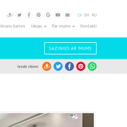
LV
EN
RU
Draugiem
Twitter
Facebook
Pinterest
Google
Youtube
Pasts
āvanu kartes
Idejas
Par mums
Kontakti
SAZINIES AR MUMS
Iesaki citiem
:
Draugiem
Twitter
Facebook
Pinterest
WhatsApp