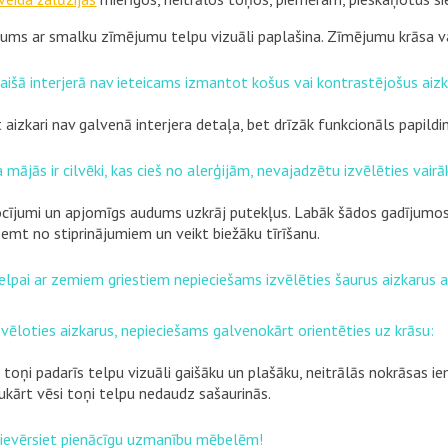
ums ar smalku zīmējumu telpu vizuāli paplašina. Zīmējumu krāsa va
Gaišā interjerā nav ieteicams izmantot košus vai kontrastējošus aizk
t aizkari nav galvenā interjera detaļa, bet drīzāk funkcionāls papild
Ja mājās ir cilvēki, kas cieš no alerģijām, nevajadzētu izvēlēties vai
ocījumi un apjomīgs audums uzkrāj putekļus. Labāk šādos gadījumos
emt no stiprinājumiem un veikt biežāku tīrīšanu.
Telpai ar zemiem griestiem nepieciešams izvēlēties šaurus aizkarus 
Izvēloties aizkarus, nepieciešams galvenokārt orientēties uz krāsu:
ti toņi padarīs telpu vizuāli gaišāku un plašāku, neitrālās nokrāsas 
ukārt vēsi toņi telpu nedaudz sašaurinās.
Pievērsiet pienācīgu uzmanību mēbelēm!