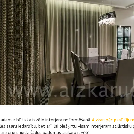
kariem ir būtiska izvēle interjera noformēšanā.
Aizkari pēc pasūtīju
les staru iedarbību, bet arī, lai piešķirtu visam interjeram stilistisku
tinsone sniedz šādus padomus aizkaru izvēlē: