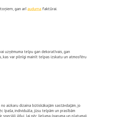
u toņiem, gan arī
auduma
faktūrai.
a vai uzņēmuma telpu gan dekoratīvais, gan
, kas var pilnīgi mainīt telpas izskatu un atmosfēru
a no aizkaru dizaina būtiskākajām sastāvdaļām, jo
ēc īpaša, individuāla, jūsu telpām un prasībām
ir speciāli jāšuj, lai pēc lieluma (garuma un platuma).