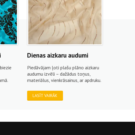
i
Dienas aizkaru audumi
biezie
Piedāvājam ļoti plašu plāno aizkaru
audumu izvēli – dažādus toņus,
mmā.
materiālus, vienkrāsainus, ar apdruku.
LASĪT VAIRĀK