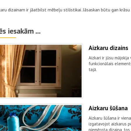
karu dizainam ir jāatbilst mēbeļu stilistikai. Jāsaskan būtu gan krās
s iesakām ...
Aizkaru dizains
Aizkari ir jūsu mājokļ
funkcionālais elements
tajā.
Aizkaru šūšana
Aizkaru šūšana ir vien
izgatavojot aizkarus p
piemērota dizaina, tos 