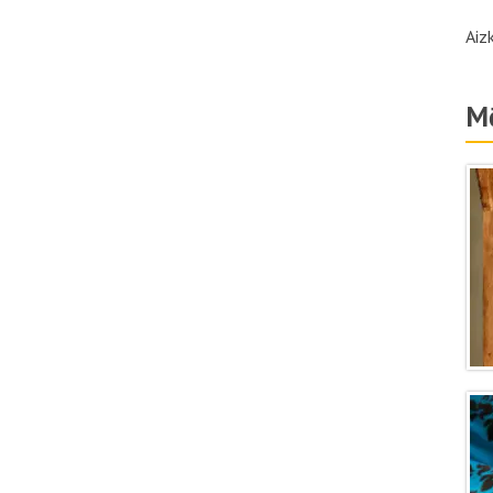
Aiz
Mē