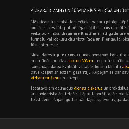
AIZKARU DIZAINS UN ŠŪŠANA RĪGĀ, PIERĪGĀ UN JŪR
Mēs ticam, ka skaisti logi mājokli padara pilnīgu, tā
pirmās skices līdz pat pēdējam āķītim. Jums nav jātē
veikalos – mūsu
dizainere Kristīne ar 23 gadu pier
Jūrmalu
vai jebkuru citu vietu
Rīgā un Pierīgā
, lai p
Jūsu interjeram.
Mūsu darbs ir
pilns serviss
: mēs nomērām, konsultē
nodrošinām precīzu
aizkaru šūšanu
un profesionālu uz
komandas darba kvalitāti vislabāk liecina klientu
ats
paveiktajam sniedzam
garantiju
. Rūpējamies par savu
aizkaru tīrīšanu
un apkopi.
Izgatavojam gaumīgus
dienas aizkarus
un praktisku
un sabiedriskajām telpām. Tāpat labprāt radām piesk
tekstiliem – šujam gultas pārklājus, spilvenus, galda