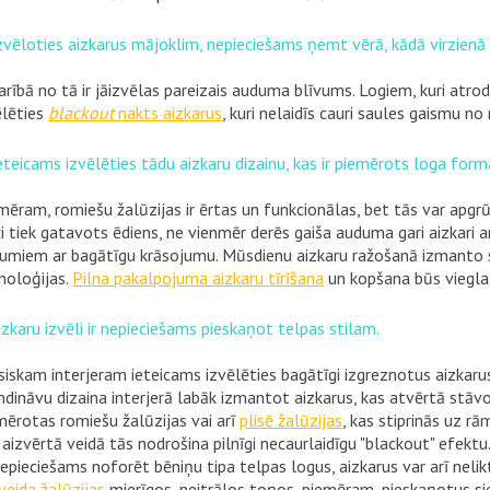
Izvēloties aizkarus mājoklim, nepieciešams ņemt vērā, kādā virzienā ir
arībā no tā ir jāizvēlas pareizais auduma blīvums. Logiem, kuri atr
ēlēties
blackout
nakts aizkarus
, kuri nelaidīs cauri saules gaismu no 
Ieteicams izvēlēties tādu aizkaru dizainu, kas ir piemērots loga for
mēram, romiešu žalūzijas ir ērtas un funkcionālas, bet tās var apgrū
ži tiek gatavots ēdiens, ne vienmēr derēs gaiša auduma gari aizkari a
umiem ar bagātīgu krāsojumu. Mūsdienu aizkaru ražošanā izmanto 
noloģijas.
Pilna pakalpojuma aizkaru tīrīšana
un kopšana būs viegla 
Aizkaru izvēli ir nepieciešams pieskaņot telpas stilam.
siskam interjeram ieteicams izvēlēties bagātīgi izgreznotus aizkaru
ndināvu dizaina interjerā labāk izmantot aizkarus, kas atvērtā stā
mērotas romiešu žalūzijas vai arī
plisē žalūzijas
, kas stiprinās uz r
 aizvērtā veidā tās nodrošina pilnīgi necaurlaidīgu "blackout" efektu
nepieciešams noforēt bēniņu tipa telpas logus, aizkarus var arī nel
ļveida žalūzijas
mierīgos, neitrālos toņos, piemēram, pieskaņotus sie