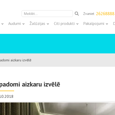
26268888
Zvaniet
Meklēt:
Audumi
Žalūzijas
Citi produkti
Pakalpojumi
D
adomi aizkaru izvēlē
padomi aizkaru izvēlē
10.2018