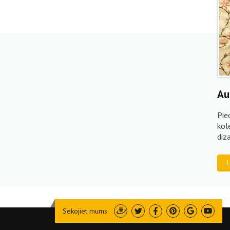
Au
Pie
kol
diz
Sekojiet mums
Draugiem
Twitter
Facebook
Pinterest
Google
Youtu