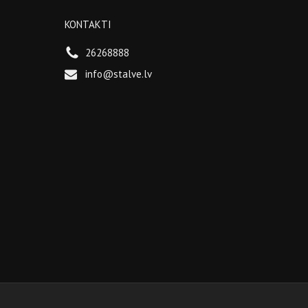
KONTAKTI
26268888
info@stalve.lv