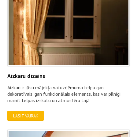
Aizkaru dizains
Aizkari ir jūsu mājokļa vai uzņēmuma telpu gan
dekoratīvais, gan funkcionālais elements, kas var pilnīgi
mainīt telpas izskatu un atmosfēru tajā.
LASĪT VAIRĀK