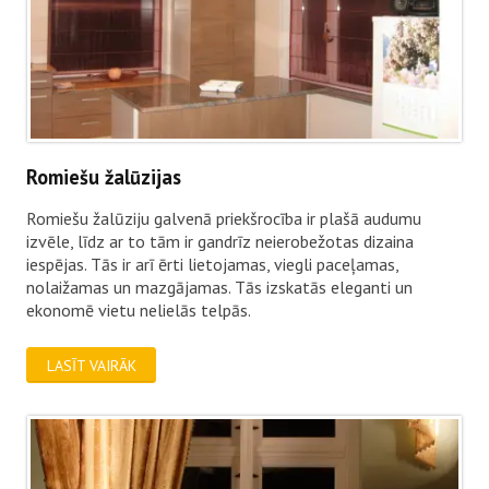
Romiešu žalūzijas
Romiešu žalūziju galvenā priekšrocība ir plašā audumu
izvēle, līdz ar to tām ir gandrīz neierobežotas dizaina
iespējas. Tās ir arī ērti lietojamas, viegli paceļamas,
nolaižamas un mazgājamas. Tās izskatās eleganti un
ekonomē vietu nelielās telpās.
LASĪT VAIRĀK