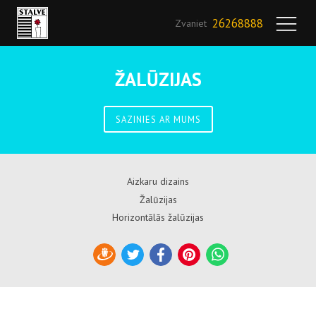
26268888
Zvaniet
ŽALŪZIJAS
SAZINIES AR MUMS
Aizkaru dizains
Žalūzijas
Horizontālās žalūzijas
Draugiem
Twitter
Facebook
Pinterest
WhatsApp