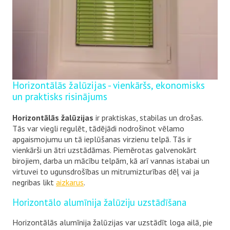
Horizontālās žalūzijas - vienkāršs, ekonomisks
un praktisks risinājums
Horizontālās žalūzijas
ir praktiskas, stabilas un drošas.
Tās var viegli regulēt, tādējādi nodrošinot vēlamo
apgaismojumu un tā ieplūšanas virzienu telpā. Tās ir
vienkārši un ātri uzstādāmas. Piemērotas galvenokārt
birojiem, darba un mācību telpām, kā arī vannas istabai un
virtuvei to ugunsdrošības un mitrumizturības dēļ vai ja
negribas likt
aizkarus
.
Horizontālo alumīnija žalūziju uzstādīšana
Horizontālās alumīnija žalūzijas var uzstādīt loga ailā, pie