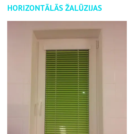
HORIZONTĀLĀS ŽALŪZIJAS