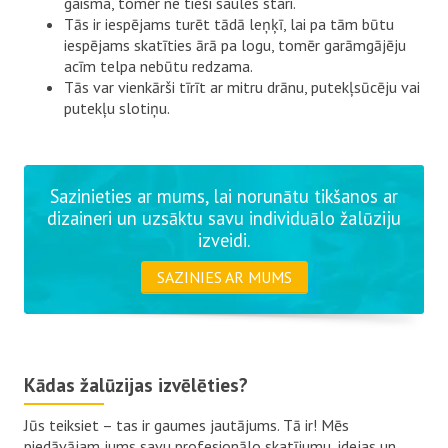
gaisma, tomēr ne tieši saules stari.
Tās ir iespējams turēt tādā leņķī, lai pa tām būtu
iespējams skatīties ārā pa logu, tomēr garāmgājēju
acīm telpa nebūtu redzama.
Tās var vienkārši tīrīt ar mitru drānu, putekļsūcēju vai
putekļu slotiņu.
Sazinieties ar mums, lai norunātu tikšanos ar
dizaineri un uzsāktu savu individuālo žalūziju
izveidi.
SAZINIES AR MUMS
Kādas žalūzijas izvēlēties?
Jūs teiksiet – tas ir gaumes jautājums. Tā ir! Mēs
piedāvājam jums savu profesionālo skatījumu, idejas un