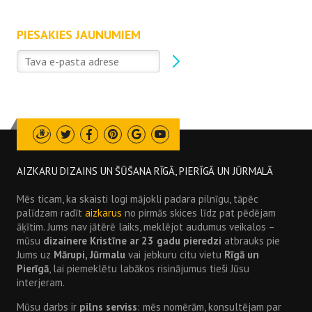
PIESAKIES JAUNUMIEM
Draugiem
Twitter
Facebook
Pinterest
Google
Youtube
AIZKARU DIZAINS UN ŠŪŠANA RĪGĀ, PIERĪGĀ UN JŪRMALĀ
Mēs ticam, ka skaisti logi mājokli padara pilnīgu, tāpēc
palīdzam radīt
aizkarus
no pirmās skices līdz pat pēdējam
āķītim. Jums nav jātērē laiks, meklējot audumus veikalos –
mūsu
dizainere Kristīne ar 23 gadu pieredzi
atbrauks pie
Jums uz
Mārupi, Jūrmalu
vai jebkuru citu vietu
Rīgā un
Pierīgā
, lai piemeklētu labākos risinājumus tieši Jūsu
interjeram.
Mūsu darbs ir
pilns serviss
: mēs nomērām, konsultējam par