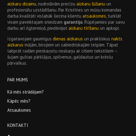
aizkaru dizainu
, nodrošinām precīzu
aizkaru šūšanu
un
profesionālu uzstādīšanu. Par Kristīnes un mūsu komandas
darba kvalitāti vislabāk liecina klientu
atsauksmes
, turklāt
visam paveiktajam sniedzam
garantiju
. Rūpējamies par savu
darbu arī ilgtermiņā, piedāvājot
aizkaru tīrīšanu
un apkopi.
Izgatavojam gaumīgus
dienas aizkarus
un praktiskus
nakts
aizkarus
mājām, birojiem un sabiedriskajām telpām. Tāpat
labprāt radām pieskaņotu noskaņu ar citiem tekstiliem –
šujam gultas pārklājus, spilvenus, galdautus un krēslu
pārvalkus.
PAR MUMS
Kā mēs strādājam?
Kāpēc mēs?
Atsauksmes
KONTAKTI