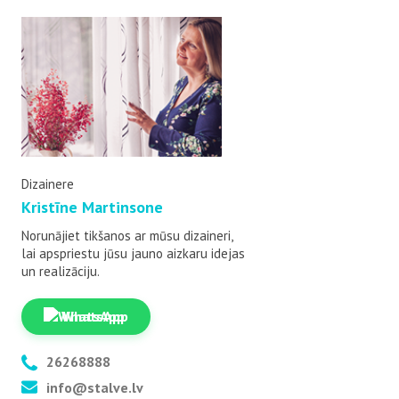
Dizainere
Kristīne Martinsone
Norunājiet tikšanos ar mūsu dizaineri,
lai apspriestu jūsu jauno aizkaru idejas
un realizāciju.
WhatsApp
26268888
info@stalve.lv