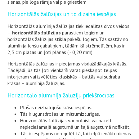
sienas, pie loga rāmja vai pie griestiem.
Horizontālās žalūzijas un to dizaina iespējas
Horizontālās alumīnija žalūzijas tiek iedalītas divos veidos
–
horizontālās žalūzijas
parastiem logiem un
horizontālās žalūzijas stikla pakešu logiem. Tās sastāv no
alumīnija lenšu gabaliņiem, tādām kā strēmelītēm, kas ir
2,5 cm platas un ļoti plānas (~ 0,20 mm).
Horizontālās žalūzijas ir pieejamas visdažādākajās krāsās.
Tādējādi jūs tās ļoti vienkārši varat pieskaņot telpas
interjeram vai izvēlēties klasiskās – baltās vai sudraba
krāsas – alumīnija žalūzijas.
Horizontālo alumīnija žalūziju priekšrocības
Plašas neizbalojošu krāsu iespējas.
Tās ir ugunsdrošas un mitrumizturīgas.
Horizontālās žalūzijas var nolaist vai pacelt
nepieciešamajā augstumā un šajā augstumā nofiksēt.
Tās ir iespējams noregulēt tā, lai telpā ienāktu dienas