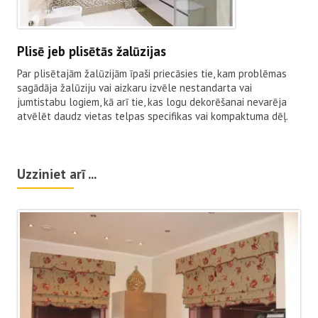
Plisē jeb plisētās žalūzijas
Par plisētajām žalūzijām īpaši priecāsies tie, kam problēmas
sagādāja žalūziju vai aizkaru izvēle nestandarta vai
jumtistabu logiem, kā arī tie, kas logu dekorēšanai nevarēja
atvēlēt daudz vietas telpas specifikas vai kompaktuma dēļ.
Uzziniet arī ...