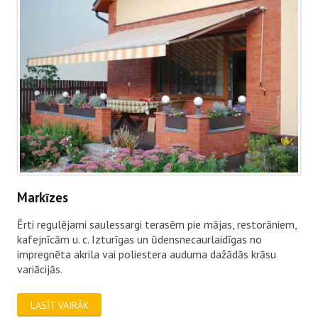
Markīzes
Ērti regulējami saulessargi terasēm pie mājas, restorāniem,
kafejnīcām u. c. Izturīgas un ūdensnecaurlaidīgas no
impregnēta akrila vai poliestera auduma dažādās krāsu
variācijās.
LASĪT VAIRĀK