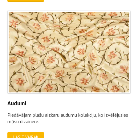
Audumi
Piedāvājam plašu aizkaru audumu kolekciju, ko izvēlējusies
mūsu dizainere.
LASĪT VAIRĀK