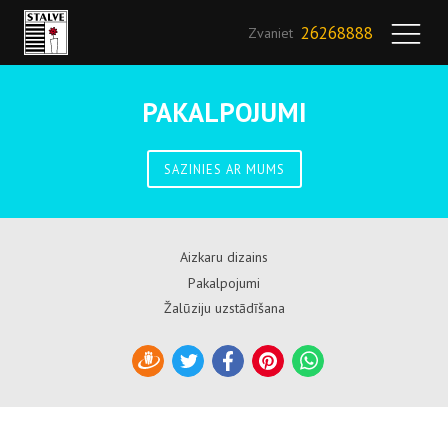
26268888
Zvaniet
PAKALPOJUMI
SAZINIES AR MUMS
Aizkaru dizains
Pakalpojumi
Žalūziju uzstādīšana
Draugiem
Twitter
Facebook
Pinterest
WhatsApp