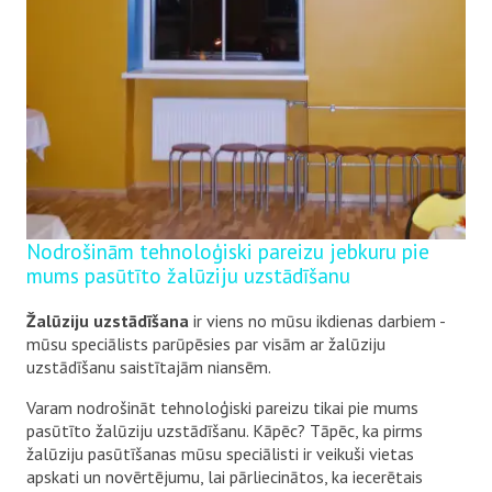
Nodrošinām tehnoloģiski pareizu jebkuru pie
mums pasūtīto žalūziju uzstādīšanu
Žalūziju uzstādīšana
ir viens no mūsu ikdienas darbiem -
mūsu speciālists parūpēsies par visām ar žalūziju
uzstādīšanu saistītajām niansēm.
Varam nodrošināt tehnoloģiski pareizu tikai pie mums
pasūtīto žalūziju uzstādīšanu. Kāpēc? Tāpēc, ka pirms
žalūziju pasūtīšanas mūsu speciālisti ir veikuši vietas
apskati un novērtējumu, lai pārliecinātos, ka iecerētais