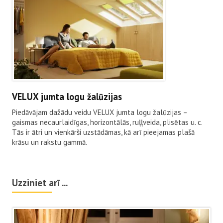
VELUX jumta logu žalūzijas
Piedāvājam dažādu veidu VELUX jumta logu žalūzijas –
gaismas necaurlaidīgas, horizontālās, ruļļveida, plisētas u. c.
Tās ir ātri un vienkārši uzstādāmas, kā arī pieejamas plašā
krāsu un rakstu gammā.
Uzziniet arī ...