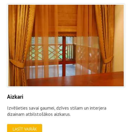
Aizkari
Izvēlieties savai gaumei, dzīves stilam un interjera
dizainam atbilstošākos aizkarus.
LASĪT VAIRĀK