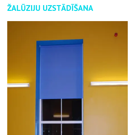
ŽALŪZIJU UZSTĀDĪŠANA