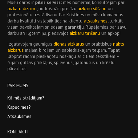
Mūsu darbs ir
pilns serviss
: mēs nomērām, konsultējam par
aizkaru dizainu
, nodrošinām precīzu
aizkaru šūšanu
un
profesionālu uzstādīšanu. Par Kristīnes un mūsu komandas
darba kvalitāti vislabāk liecina klientu
atsauksmes
, turklāt
visam paveiktajam sniedzam
garantiju
. Rūpējamies par savu
darbu arī ilgtermiņā, piedāvājot
aizkaru tīrīšanu
un apkopi.
Izgatavojam gaumīgus
dienas aizkarus
un praktiskus
nakts
aizkarus
mājām, birojiem un sabiedriskajām telpām. Tāpat
labprāt radām pieskaņotu noskaņu ar citiem tekstiliem –
šujam gultas pārklājus, spilvenus, galdautus un krēslu
pārvalkus.
PAR MUMS
Kā mēs strādājam?
Kāpēc mēs?
Atsauksmes
KONTAKTI