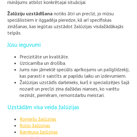
risinājums atbilst konkrētajai situācijai.
Žalūziju uzstādīšana
notiks ātri un precīzi, jo mūsu
speciālistiem ir ilggadēja pieredze, kā arī specifiskas
zināšanas, kas iegūtas uzstādot žalūzijas visdažādākajās
telpās.
Jūsu ieguvumi
Precizitāte un kvalitāte.
Uzticamība un drošība.
Jums nav jāmeklē speciāls aprīkojums un palīglīdzekļi,
kas parasti ir saistīts ar papildu laiku un izdevumiem.
Žalūzijas uzstādīs darbinieks, kurš ir specializējies šajā
nozarē un precīzi zina dažādas nianses, ko varētu
nezināt, piemēram, remontdarbu meistari.
Uzstādām visa veida žalūzijas
Romiešu žalūzijas
Rullo žalūzijas
Bambusa žalūzijas