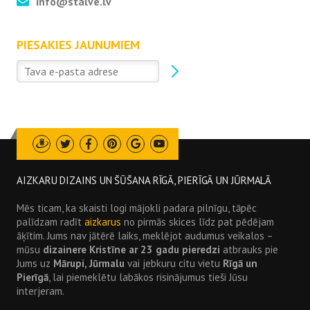
info@stalve.lv
PIESAKIES JAUNUMIEM
Draugiem
Twitter
Facebook
Pinterest
Google
Youtube
AIZKARU DIZAINS UN ŠŪŠANA RĪGĀ, PIERĪGĀ UN JŪRMALĀ
Mēs ticam, ka skaisti logi mājokli padara pilnīgu, tāpēc
palīdzam radīt
aizkarus
no pirmās skices līdz pat pēdējam
āķītim. Jums nav jātērē laiks, meklējot audumus veikalos –
mūsu
dizainere Kristīne ar 23 gadu pieredzi
atbrauks pie
Jums uz
Mārupi, Jūrmalu
vai jebkuru citu vietu
Rīgā un
Pierīgā
, lai piemeklētu labākos risinājumus tieši Jūsu
interjeram.