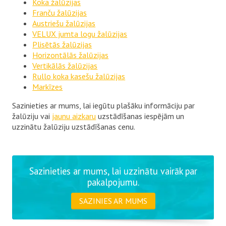
Koka žalūzijas
Franču žalūzijas
Austriešu žalūzijas
VELUX jumta logu žalūzijas
Plisētās žalūzijas
Horizontālās žalūzijas
Vertikālās žalūzijas
Rullo koka kasešu žalūzijas
Markīzes
Sazinieties ar mums, lai iegūtu plašāku informāciju par
žalūziju vai
jaunu aizkaru
uzstādīšanas iespējām un
uzzinātu žalūziju uzstādīšanas cenu.
Sazinieties ar mums, lai uzzinātu vairāk par
pakalpojumu.
SAZINIES AR MUMS