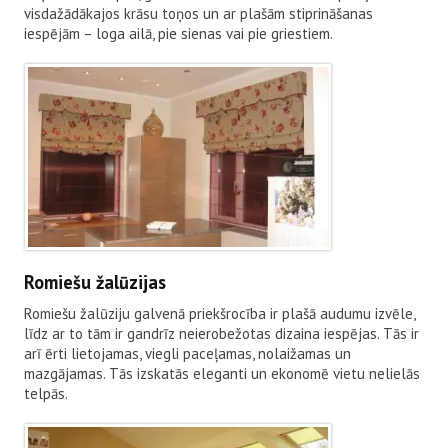
visdažādākajos krāsu toņos un ar plašām stiprināšanas
iespējām – loga ailā, pie sienas vai pie griestiem.
Romiešu žalūzijas
Romiešu žalūziju galvenā priekšrocība ir plašā audumu izvēle,
līdz ar to tām ir gandrīz neierobežotas dizaina iespējas. Tās ir
arī ērti lietojamas, viegli paceļamas, nolaižamas un
mazgājamas. Tās izskatās eleganti un ekonomē vietu nelielās
telpās.