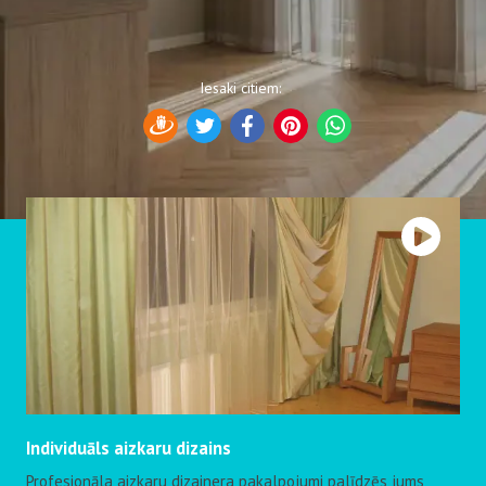
Iesaki citiem
:
Draugiem
Twitter
Facebook
Pinterest
WhatsApp
Individuāls aizkaru dizains
Profesionāla aizkaru dizainera pakalpojumi palīdzēs jums