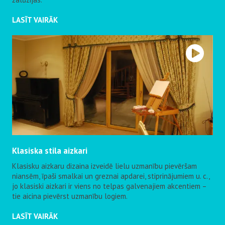
LASĪT VAIRĀK
Klasiska stila aizkari
Klasisku aizkaru dizaina izveidē lielu uzmanību pievēršam
niansēm, īpaši smalkai un greznai apdarei, stiprinājumiem u. c.,
jo klasiski aizkari ir viens no telpas galvenajiem akcentiem –
tie aicina pievērst uzmanību logiem.
LASĪT VAIRĀK