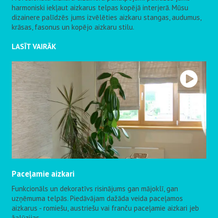
harmoniski iekļaut aizkarus telpas kopējā interjerā. Mūsu
dizainere palīdzēs jums izvēlēties aizkaru stangas, audumus,
krāsas, fasonus un kopējo aizkaru stilu.
LASĪT VAIRĀK
Paceļamie aizkari
Funkcionāls un dekoratīvs risinājums gan mājoklī, gan
uzņēmuma telpās. Piedāvājam dažāda veida paceļamos
aizkarus - romiešu, austriešu vai franču paceļamie aizkari jeb
žalūzijas.