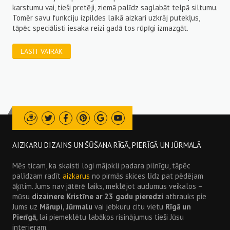
pro
karstumu vai, tieši pretēji, ziemā palīdz saglabāt telpā siltumu.
ser
Tomēr savu funkciju izpildes laikā aizkari uzkrāj putekļus,
 ir
tāpēc speciālisti iesaka reizi gadā tos rūpīgi izmazgāt.
iem
L
bās
LASĪT VAIRĀK
Draugiem
Twitter
Facebook
Pinterest
Google
Youtube
AIZKARU DIZAINS UN ŠŪŠANA RĪGĀ, PIERĪGĀ UN JŪRMALĀ
Mēs ticam, ka skaisti logi mājokli padara pilnīgu, tāpēc
palīdzam radīt
aizkarus
no pirmās skices līdz pat pēdējam
āķītim. Jums nav jātērē laiks, meklējot audumus veikalos –
mūsu
dizainere Kristīne ar 23 gadu pieredzi
atbrauks pie
Jums uz
Mārupi, Jūrmalu
vai jebkuru citu vietu
Rīgā un
Pierīgā
, lai piemeklētu labākos risinājumus tieši Jūsu
interjeram.