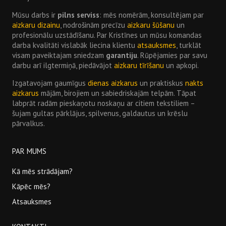
Mūsu darbs ir
pilns serviss
: mēs nomērām, konsultējam par
aizkaru dizainu
, nodrošinām precīzu
aizkaru šūšanu
un
profesionālu uzstādīšanu. Par Kristīnes un mūsu komandas
darba kvalitāti vislabāk liecina klientu
atsauksmes
, turklāt
visam paveiktajam sniedzam
garantiju
. Rūpējamies par savu
darbu arī ilgtermiņā, piedāvājot
aizkaru tīrīšanu
un apkopi.
Izgatavojam gaumīgus
dienas aizkarus
un praktiskus
nakts
aizkarus
mājām, birojiem un sabiedriskajām telpām. Tāpat
labprāt radām pieskaņotu noskaņu ar citiem tekstiliem –
šujam gultas pārklājus, spilvenus, galdautus un krēslu
pārvalkus.
PAR MUMS
Kā mēs strādājam?
Kāpēc mēs?
Atsauksmes