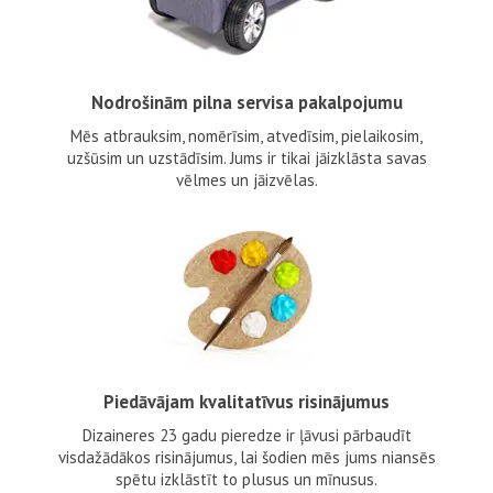
Nodrošinām pilna servisa pakalpojumu
Mēs atbrauksim, nomērīsim, atvedīsim, pielaikosim,
uzšūsim un uzstādīsim. Jums ir tikai jāizklāsta savas
vēlmes un jāizvēlas.
Piedāvājam kvalitatīvus risinājumus
Dizaineres 23 gadu pieredze ir ļāvusi pārbaudīt
visdažādākos risinājumus, lai šodien mēs jums niansēs
spētu izklāstīt to plusus un mīnusus.