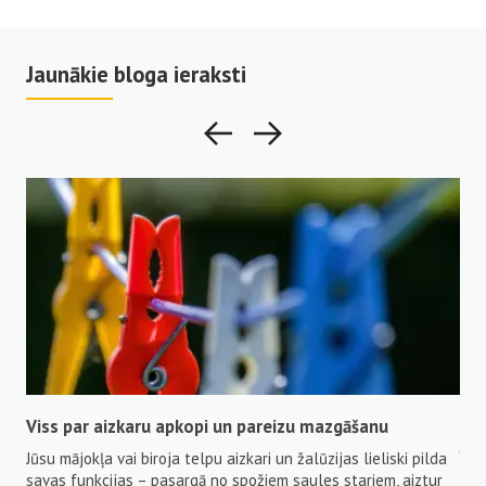
Jaunākie bloga ieraksti
īta
Viss par aizkaru apkopi un pareizu mazgāšanu
Kva
Jū
Jūsu mājokļa vai biroja telpu aizkari un žalūzijas lieliski pilda
 tie
Ele
savas funkcijas – pasargā no spožiem saules stariem, aiztur