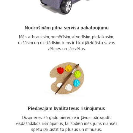
Nodrošinām pilna servisa pakalpojumu
Mēs atbrauksim, nomērīsim, atvedīsim, pielaikosim,
uzšūsim un uzstādīsim. Jums ir tikai jāizklāsta savas
vēlmes un jāizvēlas.
Piedāvājam kvalitatīvus risinājumus
Dizaineres 23 gadu pieredze ir ļāvusi pārbaudīt
visdažādākos risinājumus, lai šodien mēs jums niansēs
spētu izklāstīt to plusus un mīnusus.