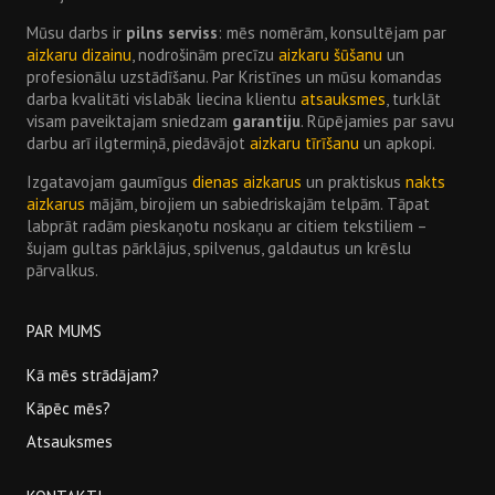
Mūsu darbs ir
pilns serviss
: mēs nomērām, konsultējam par
aizkaru dizainu
, nodrošinām precīzu
aizkaru šūšanu
un
profesionālu uzstādīšanu. Par Kristīnes un mūsu komandas
darba kvalitāti vislabāk liecina klientu
atsauksmes
, turklāt
visam paveiktajam sniedzam
garantiju
. Rūpējamies par savu
darbu arī ilgtermiņā, piedāvājot
aizkaru tīrīšanu
un apkopi.
Izgatavojam gaumīgus
dienas aizkarus
un praktiskus
nakts
aizkarus
mājām, birojiem un sabiedriskajām telpām. Tāpat
labprāt radām pieskaņotu noskaņu ar citiem tekstiliem –
šujam gultas pārklājus, spilvenus, galdautus un krēslu
pārvalkus.
PAR MUMS
Kā mēs strādājam?
Kāpēc mēs?
Atsauksmes