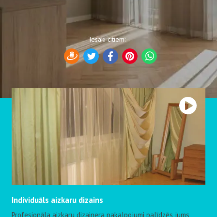
Iesaki citiem
:
Draugiem
Twitter
Facebook
Pinterest
WhatsApp
Individuāls aizkaru dizains
Profesionāla aizkaru dizainera pakalpojumi palīdzēs jums