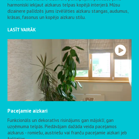
harmoniski iekļaut aizkarus telpas kopējā interjerā. Mūsu
dizainere palīdzēs jums izvēlēties aizkaru stangas, audumus,
krāsas, fasonus un kopējo aizkaru stilu.
LASĪT VAIRĀK
Paceļamie aizkari
Funkcionāls un dekoratīvs risinājums gan mājoklī, gan
uzņēmuma telpās. Piedāvājam dažāda veida paceļamos
aizkarus - romiešu, austriešu vai franču paceļamie aizkari jeb
žalūzijas.