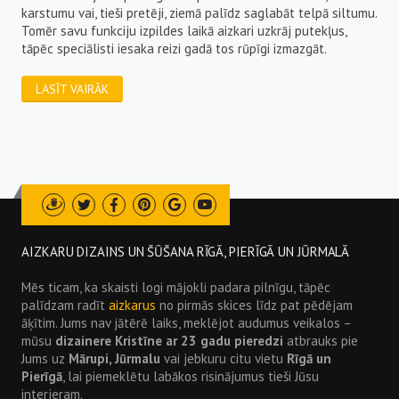
pro
karstumu vai, tieši pretēji, ziemā palīdz saglabāt telpā siltumu.
ser
Tomēr savu funkciju izpildes laikā aizkari uzkrāj putekļus,
 ir
tāpēc speciālisti iesaka reizi gadā tos rūpīgi izmazgāt.
iem
L
bās
LASĪT VAIRĀK
Draugiem
Twitter
Facebook
Pinterest
Google
Youtube
AIZKARU DIZAINS UN ŠŪŠANA RĪGĀ, PIERĪGĀ UN JŪRMALĀ
Mēs ticam, ka skaisti logi mājokli padara pilnīgu, tāpēc
palīdzam radīt
aizkarus
no pirmās skices līdz pat pēdējam
āķītim. Jums nav jātērē laiks, meklējot audumus veikalos –
mūsu
dizainere Kristīne ar 23 gadu pieredzi
atbrauks pie
Jums uz
Mārupi, Jūrmalu
vai jebkuru citu vietu
Rīgā un
Pierīgā
, lai piemeklētu labākos risinājumus tieši Jūsu
interjeram.