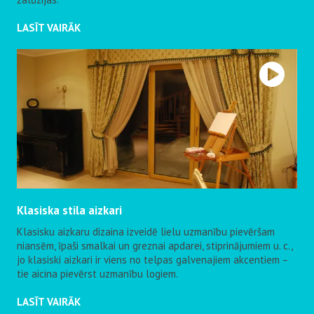
LASĪT VAIRĀK
Klasiska stila aizkari
Klasisku aizkaru dizaina izveidē lielu uzmanību pievēršam
niansēm, īpaši smalkai un greznai apdarei, stiprinājumiem u. c.,
jo klasiski aizkari ir viens no telpas galvenajiem akcentiem –
tie aicina pievērst uzmanību logiem.
LASĪT VAIRĀK