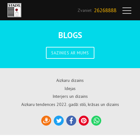
26268888
Zvaniet
BLOGS
SAZINIES AR MUMS
Aizkaru dizains
Idejas
Interjers un dizains
Aizkaru tendences 2022. gadā: stili, krāsas un dizains
Draugiem
Twitter
Facebook
Pinterest
WhatsApp