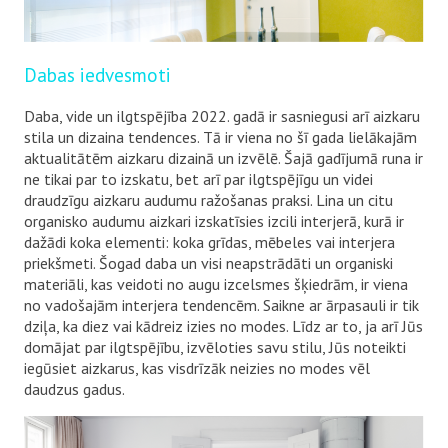
Dabas iedvesmoti
Daba, vide un ilgtspējība 2022. gadā ir sasniegusi arī aizkaru
stila un dizaina tendences. Tā ir viena no šī gada lielākajām
aktualitātēm aizkaru dizainā un izvēlē. Šajā gadījumā runa ir
ne tikai par to izskatu, bet arī par ilgtspējīgu un videi
draudzīgu aizkaru audumu ražošanas praksi. Lina un citu
organisko audumu aizkari izskatīsies izcili interjerā, kurā ir
dažādi koka elementi: koka grīdas, mēbeles vai interjera
priekšmeti. Šogad daba un visi neapstrādāti un organiski
materiāli, kas veidoti no augu izcelsmes šķiedrām, ir viena
no vadošajām interjera tendencēm. Saikne ar ārpasauli ir tik
dziļa, ka diez vai kādreiz izies no modes. Līdz ar to, ja arī Jūs
domājat par ilgtspējību, izvēloties savu stilu, Jūs noteikti
iegūsiet aizkarus, kas visdrīzāk neizies no modes vēl
daudzus gadus.