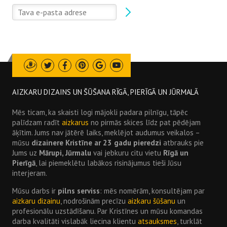
Draugiem
Twitter
Facebook
Pinterest
Google
Youtube
AIZKARU DIZAINS UN ŠŪŠANA RĪGĀ, PIERĪGĀ UN JŪRMALĀ
Mēs ticam, ka skaisti logi mājokli padara pilnīgu, tāpēc
palīdzam radīt
aizkarus
no pirmās skices līdz pat pēdējam
āķītim. Jums nav jātērē laiks, meklējot audumus veikalos –
mūsu
dizainere Kristīne ar 23 gadu pieredzi
atbrauks pie
Jums uz
Mārupi, Jūrmalu
vai jebkuru citu vietu
Rīgā un
Pierīgā
, lai piemeklētu labākos risinājumus tieši Jūsu
interjeram.
Mūsu darbs ir
pilns serviss
: mēs nomērām, konsultējam par
aizkaru dizainu
, nodrošinām precīzu
aizkaru šūšanu
un
profesionālu uzstādīšanu. Par Kristīnes un mūsu komandas
darba kvalitāti vislabāk liecina klientu
atsauksmes
, turklāt