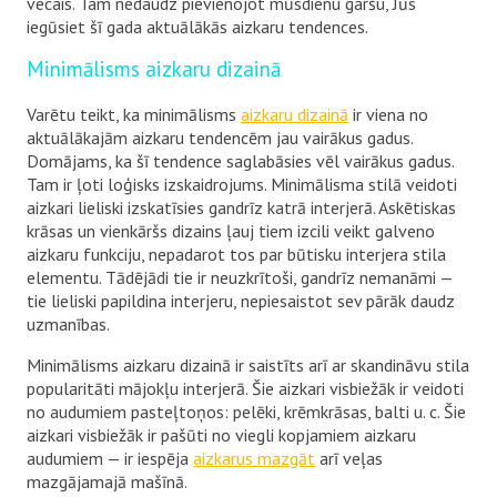
vecais. Tam nedaudz pievienojot mūsdienu garšu, Jūs
iegūsiet šī gada aktuālākās aizkaru tendences.
Minimālisms aizkaru dizainā
Varētu teikt, ka minimālisms
aizkaru dizainā
ir viena no
aktuālākajām aizkaru tendencēm jau vairākus gadus.
Domājams, ka šī tendence saglabāsies vēl vairākus gadus.
Tam ir ļoti loģisks izskaidrojums. Minimālisma stilā veidoti
aizkari lieliski izskatīsies gandrīz katrā interjerā. Askētiskas
krāsas un vienkāršs dizains ļauj tiem izcili veikt galveno
aizkaru funkciju, nepadarot tos par būtisku interjera stila
elementu. Tādējādi tie ir neuzkrītoši, gandrīz nemanāmi —
tie lieliski papildina interjeru, nepiesaistot sev pārāk daudz
uzmanības.
Minimālisms aizkaru dizainā ir saistīts arī ar skandināvu stila
popularitāti mājokļu interjerā. Šie aizkari visbiežāk ir veidoti
no audumiem pasteļtoņos: pelēki, krēmkrāsas, balti u. c. Šie
aizkari visbiežāk ir pašūti no viegli kopjamiem aizkaru
audumiem — ir iespēja
aizkarus mazgāt
arī veļas
mazgājamajā mašīnā.