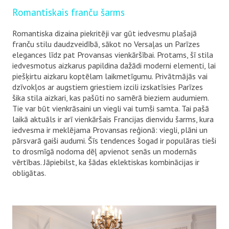
Romantiskais franču šarms
Romantiska dizaina piekritēji var gūt iedvesmu plašajā
franču stilu daudzveidībā, sākot no Versaļas un Parīzes
elegances līdz pat Provansas vienkāršībai. Protams, šī stila
iedvesmotus aizkarus papildina dažādi moderni elementi, lai
piešķirtu aizkaru koptēlam laikmetīgumu. Privātmājās vai
dzīvokļos ar augstiem griestiem izcili izskatīsies Parīzes
šika stila aizkari, kas pašūti no samērā bieziem audumiem.
Tie var būt vienkrāsaini un viegli vai tumši samta. Tai pašā
laikā aktuāls ir arī vienkāršais Francijas dienvidu šarms, kura
iedvesma ir meklējama Provansas reģionā: viegli, plāni un
pārsvarā gaiši audumi. Šīs tendences šogad ir populāras tieši
to drosmīgā nodoma dēļ apvienot senās un modernās
vērtības. Jāpiebilst, ka šādas eklektiskas kombinācijas ir
obligātas.