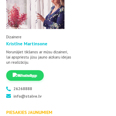
Dizainere
Kristīne Martinsone
Norunājiet tikšanos ar mūsu dizaineri,
lai apspriestu jūsu jauno aizkaru idejas
un realizāciju.
WhatsApp
26268888
info@stalve.lv
PIESAKIES JAUNUMIEM