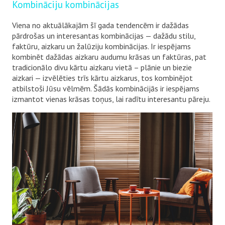
Kombināciju kombinācijas
Viena no aktuālākajām šī gada tendencēm ir dažādas
pārdrošas un interesantas kombinācijas — dažādu stilu,
faktūru, aizkaru un žalūziju kombinācijas. Ir iespējams
kombinēt dažādas aizkaru audumu krāsas un faktūras, pat
tradicionālo divu kārtu aizkaru vietā – plānie un biezie
aizkari — izvēlēties trīs kārtu aizkarus, tos kombinējot
atbilstoši Jūsu vēlmēm. Šādās kombinācijās ir iespējams
izmantot vienas krāsas toņus, lai radītu interesantu pāreju.