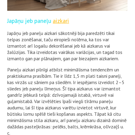
Japāņu jeb paneļu
aizkari
Japāņu jeb paneļu aizkari sākotnēji bija paredzēti tikai
telpas zonēšanai, taču eiropieši nolēma, ka tos var
izmantot arī logailu dekorēšanai jeb kā aizkarus vai
žalūzijas. Tika izveidotas vairākas variācijas, un tagad tos
izmanto gan par plānajiem, gan par biezajiem aizkariem.
Paneļu aizkari pilnīgi atbilst minimālisma tendencēm un
praktiskuma prasībām. Tie ir līdz 1,5 m plati taisni paneļi,
kas virzās uz sāniem pa sliedēm. Ir iespējams izveidot 2–5
sliedes jeb paneļu līmeņus. Šī tipa aizkarus var izmantot
gandrīz jebkurā telpā: dzīvojamajā istabā, virtuvē vai
guļamistabā. Var izvēlēties īpaši viegli tīrāmu paneļu
audumu, lai šī tipa aizkarus varētu izvietot virtuvē, kur
būtisku lomu spēlē tieši kopšanas aspekts. Tāpat kā citu
minimālisma stila aizkaru, arī paneļu aizkaru dizainā dominē
dažādas pasteļkrāsas: pelēks, balts, krēmkrāsa, olīvzaļš u.
c.