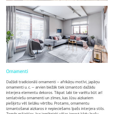
Ornamenti
Dažādi tradicionāli ornamenti – afrikāņu motīvi, japāņu
ornamenti u. c. — arvien biežāk tiek izmantoti dažādu
interjera elementu dekoros. Tikpat labi tie varētu būt arī
senlatviešu ornamenti un zīmes, kas Jūsu aizkariem
piešķirtu vēl lielāku vērtību. Protams, ornamentu
izmantošanai aizkaros ir nepieciešams īpašs interjera stils.
Tomēr mājokļos, kur iemītnieki vēlas ienest kādu īpašu