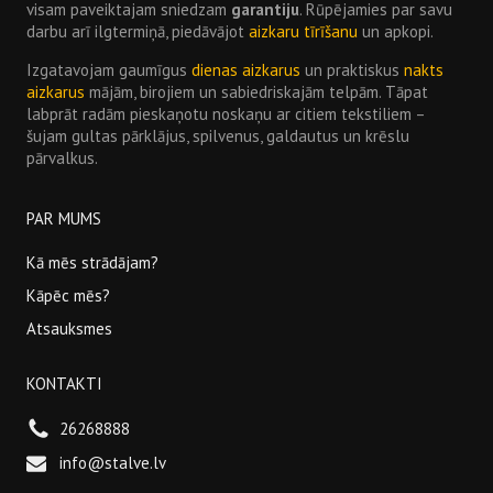
visam paveiktajam sniedzam
garantiju
. Rūpējamies par savu
darbu arī ilgtermiņā, piedāvājot
aizkaru tīrīšanu
un apkopi.
Izgatavojam gaumīgus
dienas aizkarus
un praktiskus
nakts
aizkarus
mājām, birojiem un sabiedriskajām telpām. Tāpat
labprāt radām pieskaņotu noskaņu ar citiem tekstiliem –
šujam gultas pārklājus, spilvenus, galdautus un krēslu
pārvalkus.
PAR MUMS
Kā mēs strādājam?
Kāpēc mēs?
Atsauksmes
KONTAKTI
26268888
info@stalve.lv