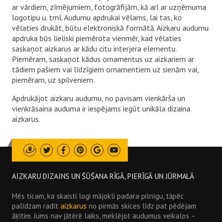
ar vārdiem, zīmējumiem, fotogrāfijām, kā arī ar uzņēmuma
logotipu u. tml. Audumu apdrukai vēlams, lai tas, ko
vēlaties drukāt, būtu elektroniskā formātā. Aizkaru audumu
apdruka būs lieliski piemērota vienmēr, kad vēlaties
saskaņot aizkarus ar kādu citu interjera elementu.
Piemēram, saskaņot kādus ornamentus uz aizkariem ar
tādiem pašiem vai līdzīgiem ornamentiem uz sienām vai,
piemēram, uz spilveniem.
Apdrukājot aizkaru audumu, no pavisam vienkārša un
vienkrāsaina auduma ir iespējams iegūt unikāla dizaina
aizkarus.
Draugiem
Twitter
Facebook
Pinterest
Google
Youtube
AIZKARU DIZAINS UN ŠŪŠANA RĪGĀ, PIERĪGĀ UN JŪRMALĀ
Mēs ticam, ka skaisti logi mājokli padara pilnīgu, tāpēc
palīdzam radīt
aizkarus
no pirmās skices līdz pat pēdējam
āķītim. Jums nav jātērē laiks, meklējot audumus veikalos –