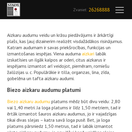
26268888
Zvaniet
Aizkaru audumu veidu un krāsu piedāvājums ir ārkārtīgi
plašs, kas ļauj dizainerim realizēt visdažādākos risinājumus.
Katram audumam ir savas priekšrocības, funkcijas un
izmantošanas iespējas. Viena auduma
aizkari
labāk
izskatīsies un ilgāk kalpos ar oderi, citus aizkarus ir
iespējams izmantot arī veidojot, piemēram, romiešu
žalūzijas u. c. Populārākie ir tilla, organzas, lina, zīda,
gobelēna un tafta aizkaru audumi.
Biezo aizkaru audumu platumi
Biezo aizkaru audumu
platums mēdz būt divu veidu: 2,80
vai 1,40 metri. Ja loga platums ir līdz 1,50 metriem, tad ir
ērtāk izmantot šauros aizkaru audumus, jo ir vajadzīgas
tikai divas slejas – katra savā loga pusē. Bet, ja loga
platums pārsniedz 1,50 metrus, tad ir labāk izmantot