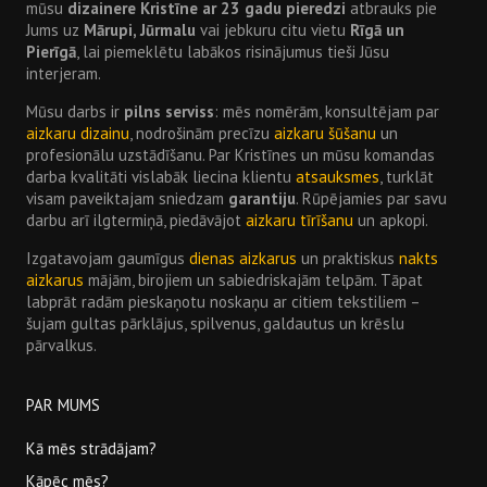
mūsu
dizainere Kristīne ar 23 gadu pieredzi
atbrauks pie
Jums uz
Mārupi, Jūrmalu
vai jebkuru citu vietu
Rīgā un
Pierīgā
, lai piemeklētu labākos risinājumus tieši Jūsu
interjeram.
Mūsu darbs ir
pilns serviss
: mēs nomērām, konsultējam par
aizkaru dizainu
, nodrošinām precīzu
aizkaru šūšanu
un
profesionālu uzstādīšanu. Par Kristīnes un mūsu komandas
darba kvalitāti vislabāk liecina klientu
atsauksmes
, turklāt
visam paveiktajam sniedzam
garantiju
. Rūpējamies par savu
darbu arī ilgtermiņā, piedāvājot
aizkaru tīrīšanu
un apkopi.
Izgatavojam gaumīgus
dienas aizkarus
un praktiskus
nakts
aizkarus
mājām, birojiem un sabiedriskajām telpām. Tāpat
labprāt radām pieskaņotu noskaņu ar citiem tekstiliem –
šujam gultas pārklājus, spilvenus, galdautus un krēslu
pārvalkus.
PAR MUMS
Kā mēs strādājam?
Kāpēc mēs?