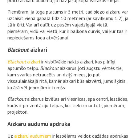
plato aizkaru audumu, jo nav jāšuj kopā vairākas slejas.
Piemēram, ja loga platums ir 5 metri, tad biezo aizkaru var
uztaisīt vienā gabalā līdz 10 metriem (ar savilkumu 1:2), ja
tā ir ērti. Var arī dalīt uz pusēm vajadzīgajā vietā,
piemēram, vidū vai vietā, kur ir balkona durvis, vai kur tas ir
nepieciešams loga atvēršanai.
Blackout
aizkari
Blackout
aizkari
ir visblīvākie nakts aizkari, kas pilnīgi
aptumšo telpu.
Blackout
aizkarus ļoti augstu vērtēs tie,
kam svarīgs netraucēts un dziļš miegs, jo pat
vissaulainākajā rītā, kamēr aizkari būs aizvērti, jums šķitīs,
ka ārā vēl joprojām ir tumšs.
Blackout
aizkarus izvēlas arī viesnīcas, spa centri, iestādes,
kurās ir prezentāciju telpas, kur tiek izmantoti, piemēram,
projektori.
Aizkaru audumu apdruka
Uz
aizkaru audumiem
ir iespējams veidot dažādas apdrukas