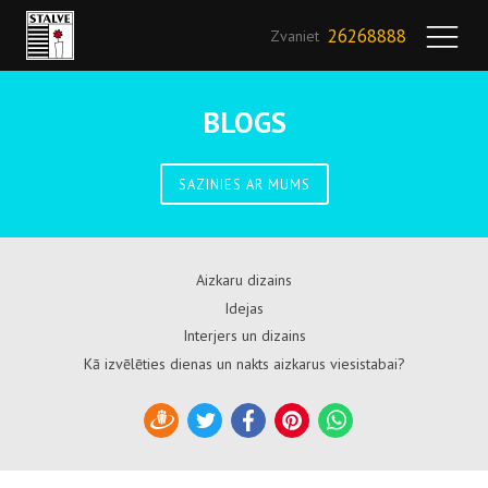
26268888
Zvaniet
BLOGS
SAZINIES AR MUMS
Aizkaru dizains
Idejas
Interjers un dizains
Kā izvēlēties dienas un nakts aizkarus viesistabai?
Draugiem
Twitter
Facebook
Pinterest
WhatsApp