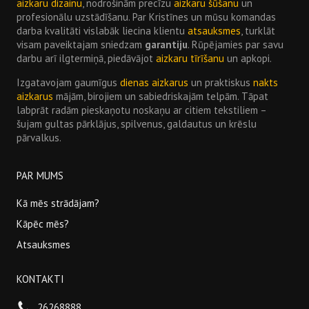
aizkaru dizainu
, nodrošinām precīzu
aizkaru šūšanu
un
profesionālu uzstādīšanu. Par Kristīnes un mūsu komandas
darba kvalitāti vislabāk liecina klientu
atsauksmes
, turklāt
visam paveiktajam sniedzam
garantiju
. Rūpējamies par savu
darbu arī ilgtermiņā, piedāvājot
aizkaru tīrīšanu
un apkopi.
Izgatavojam gaumīgus
dienas aizkarus
un praktiskus
nakts
aizkarus
mājām, birojiem un sabiedriskajām telpām. Tāpat
labprāt radām pieskaņotu noskaņu ar citiem tekstiliem –
šujam gultas pārklājus, spilvenus, galdautus un krēslu
pārvalkus.
PAR MUMS
Kā mēs strādājam?
Kāpēc mēs?
Atsauksmes
KONTAKTI
26268888