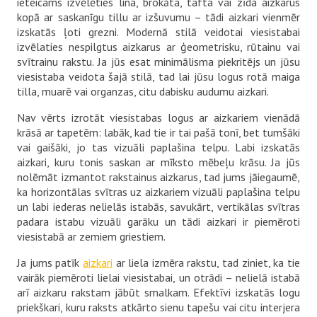
ieteicams izvēlēties lina, brokāta, tafta vai zīda aizkarus
kopā ar saskanīgu tillu ar izšuvumu – tādi aizkari vienmēr
izskatās ļoti grezni. Modernā stilā veidotai viesistabai
izvēlaties nespilgtus aizkarus ar ģeometrisku, rūtainu vai
svītrainu rakstu. Ja jūs esat minimālisma piekritējs un jūsu
viesistaba veidota šajā stilā, tad lai jūsu logus rotā maiga
tilla, muarē vai organzas, citu dabisku audumu aizkari.
Nav vērts izrotāt viesistabas logus ar aizkariem vienādā
krāsā ar tapetēm: labāk, kad tie ir tai pašā tonī, bet tumšāki
vai gaišāki, jo tas vizuāli paplašina telpu. Labi izskatās
aizkari, kuru tonis saskan ar mīksto mēbeļu krāsu. Ja jūs
nolēmāt izmantot rakstainus aizkarus, tad jums jāiegaumē,
ka horizontālas svītras uz aizkariem vizuāli paplašina telpu
un labi iederas nelielās istabās, savukārt, vertikālas svītras
padara istabu vizuāli garāku un tādi aizkari ir piemēroti
viesistabā ar zemiem griestiem.
Ja jums patīk
aizkari
ar liela izmēra rakstu, tad ziniet, ka tie
vairāk piemēroti lielai viesistabai, un otrādi – nelielā istabā
arī aizkaru rakstam jābūt smalkam. Efektīvi izskatās logu
priekškari, kuru raksts atkārto sienu tapešu vai citu interjera