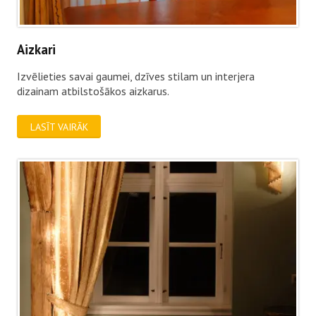
Aizkari
Izvēlieties savai gaumei, dzīves stilam un interjera
dizainam atbilstošākos aizkarus.
LASĪT VAIRĀK