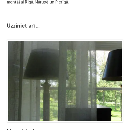
montāžai Rīgā, Mārupē un Pierīgā.
Uzziniet arī ...