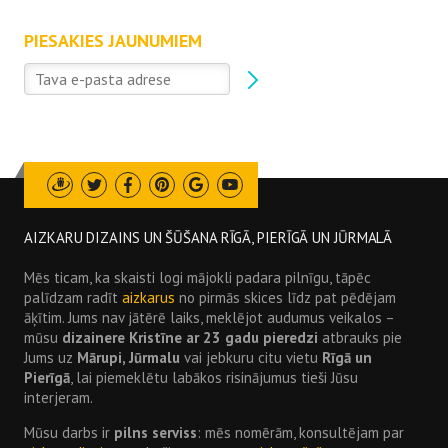
PIESAKIES JAUNUMIEM
Draugiem
Twitter
Facebook
Pinterest
Google
Youtube
AIZKARU DIZAINS UN ŠŪŠANA RĪGĀ, PIERĪGĀ UN JŪRMALĀ
Mēs ticam, ka skaisti logi mājokli padara pilnīgu, tāpēc
palīdzam radīt
aizkarus
no pirmās skices līdz pat pēdējam
āķītim. Jums nav jātērē laiks, meklējot audumus veikalos –
mūsu
dizainere Kristīne ar 23 gadu pieredzi
atbrauks pie
Jums uz
Mārupi, Jūrmalu
vai jebkuru citu vietu
Rīgā un
Pierīgā
, lai piemeklētu labākos risinājumus tieši Jūsu
interjeram.
Mūsu darbs ir
pilns serviss
: mēs nomērām, konsultējam par