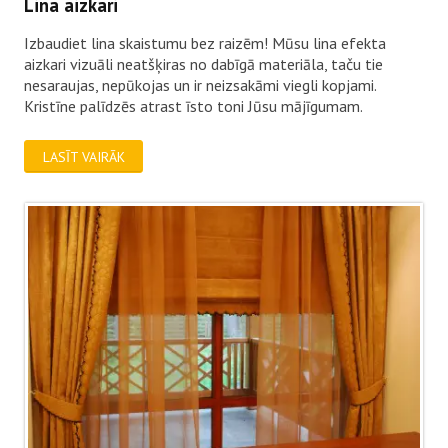
Lina aizkari
Izbaudiet lina skaistumu bez raizēm! Mūsu lina efekta
aizkari vizuāli neatšķiras no dabīgā materiāla, taču tie
nesaraujas, nepūkojas un ir neizsakāmi viegli kopjami.
Kristīne palīdzēs atrast īsto toni Jūsu mājīgumam.
LASĪT VAIRĀK