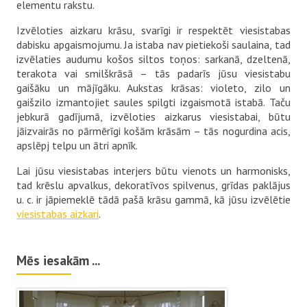
elementu rakstu.
Izvēloties aizkaru krāsu, svarīgi ir respektēt viesistabas
dabisku apgaismojumu. Ja istaba nav pietiekoši saulaina, tad
izvēlaties audumu košos siltos toņos: sarkanā, dzeltenā,
terakota vai smilškrāsā – tās padarīs jūsu viesistabu
gaišāku un mājīgāku. Aukstas krāsas: violeto, zilo un
gaišzilo izmantojiet saules spilgti izgaismotā istabā. Taču
jebkurā gadījumā, izvēloties aizkarus viesistabai, būtu
jāizvairās no pārmērīgi košām krāsām – tās nogurdina acis,
apslēpj telpu un ātri apnīk.
Lai jūsu viesistabas interjers būtu vienots un harmonisks,
tad krēslu apvalkus, dekoratīvos spilvenus, grīdas paklājus
u. c. ir jāpiemeklē tādā pašā krāsu gammā, kā jūsu izvēlētie
viesistabas aizkari
.
Mēs iesakām ...