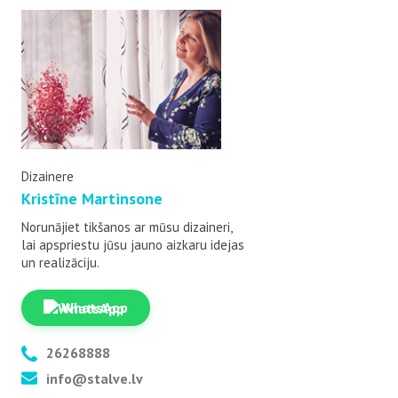
Dizainere
Kristīne Martinsone
Norunājiet tikšanos ar mūsu dizaineri,
lai apspriestu jūsu jauno aizkaru idejas
un realizāciju.
WhatsApp
26268888
info@stalve.lv