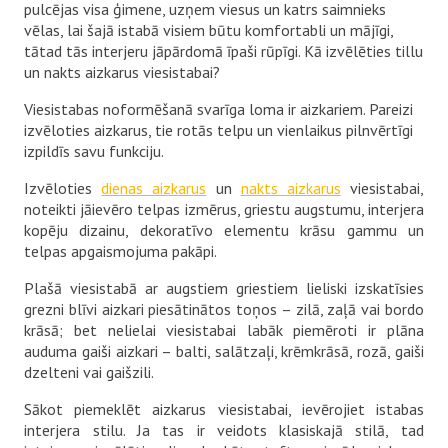
pulcējas visa ģimene, uzņem viesus un katrs saimnieks
vēlas, lai šajā istabā visiem būtu komfortabli un mājīgi,
tātad tās interjeru jāpārdomā īpaši rūpīgi. Kā izvēlēties tillu
un nakts aizkarus viesistabai?
Viesistabas noformēšanā svarīga loma ir aizkariem. Pareizi
izvēloties aizkarus, tie rotās telpu un vienlaikus pilnvērtīgi
izpildīs savu funkciju.
Izvēloties
dienas aizkarus
un
nakts aizkarus
viesistabai,
noteikti jāievēro telpas izmērus, griestu augstumu, interjera
kopēju dizainu, dekoratīvo elementu krāsu gammu un
telpas apgaismojuma pakāpi.
Plašā viesistabā ar augstiem griestiem lieliski izskatīsies
grezni blīvi aizkari piesātinātos toņos – zilā, zaļā vai bordo
krāsā; bet nelielai viesistabai labāk piemēroti ir plāna
auduma gaiši aizkari – balti, salātzaļi, krēmkrāsā, rozā, gaiši
dzelteni vai gaišzili.
Sākot piemeklēt aizkarus viesistabai, ievērojiet istabas
interjera stilu. Ja tas ir veidots klasiskajā stilā, tad