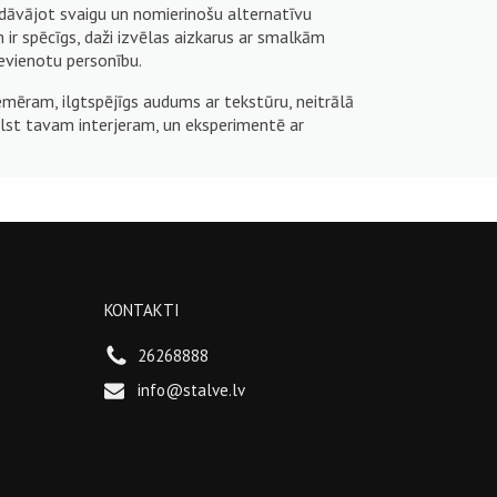
iedāvājot svaigu un nomierinošu alternatīvu
ir spēcīgs, daži izvēlas aizkarus ar smalkām
evienotu personību.
iemēram, ilgtspējīgs audums ar tekstūru, neitrālā
bilst tavam interjeram, un eksperimentē ar
KONTAKTI
26268888
info@stalve.lv