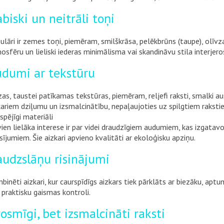
biski un neitrāli toņi
ulāri ir zemes toņi, piemēram, smilškrāsa, pelēkbrūns (taupe), olīvza
osfēru un lieliski iederas minimālisma vai skandināvu stila interjero
dumi ar tekstūru
zas, taustei patīkamas tekstūras, piemēram, reljefi raksti, smalki aus
kariem dziļumu un izsmalcinātību, nepaļaujoties uz spilgtiem raksti
tspējīgi materiāli
vien lielāka interese ir par videi draudzīgiem audumiem, kas izgata
sījumiem. Šie aizkari apvieno kvalitāti ar ekoloģisku apziņu.
udzslāņu risinājumi
binēti aizkari, kur caurspīdīgs aizkars tiek pārklāts ar biezāku, a
 praktisku gaismas kontroli.
osmīgi, bet izsmalcināti raksti