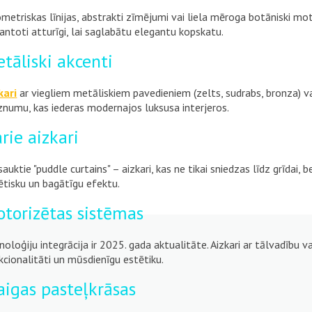
metriskas līnijas, abstrakti zīmējumi vai liela mēroga botāniski mot
antoti atturīgi, lai saglabātu elegantu kopskatu.
tāliski akcenti
kari
ar viegliem metāliskiem pavedieniem (zelts, sudrabs, bronza) vai
znumu, kas iederas modernajos luksusa interjeros.
rie aizkari
sauktie "puddle curtains" – aizkari, kas ne tikai sniedzas līdz grīdai, b
ētisku un bagātīgu efektu.
torizētas sistēmas
noloģiju integrācija ir 2025. gada aktualitāte. Aizkari ar tālvadību
kcionalitāti un mūsdienīgu estētiku.
igas pasteļkrāsas