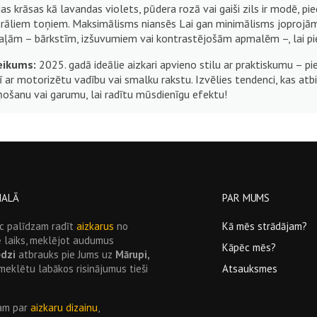
as krāsas kā lavandas violets, pūdera rozā vai gaiši zils ir modē, p
trāliem toņiem. Maksimālisms niansēs Lai gan minimālisms joprojām 
aļām – bārkstīm, izšuvumiem vai kontrastējošām apmalēm –, lai pi
eikums:
2025. gadā ideālie aizkari apvieno stilu ar praktiskumu – p
ī ar motorizētu vadību vai smalku rakstu. Izvēlies tendenci, kas at
ņošanu vai garumu, lai radītu mūsdienīgu efektu!
be
MALĀ
PAR MUMS
pēc palīdzam radīt
aizkarus
no
Kā mēs strādājam?
rē laiks, meklējot audumus
Kāpēc mēs?
edzi
atbrauks pie Jums uz
Mārupi,
iemeklētu labākos risinājumus tieši
Atsauksmes
jam par
aizkaru dizainu
,