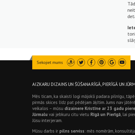
Tād
nei
det
Iet
ton
slā
Sekojiet mums
Draugiem
Twitter
Facebook
Pinterest
Google
Youtu
AIZKARU DIZAINS UN ŠŪŠANA RĪGĀ, PIERĪGĀ UN JŪR
Mēs ticam, ka skaisti logi mājokli padara pilnīgu, tā
pirmās skices līdz pat pēdējam āķītim. Jums nav jātē
veikalos – mūsu
dizainere Kristīne ar 23 gadu pier
Jūrmalu
vai jebkuru citu vietu
Rīgā un Pierīgā
, lai p
Jūsu interjeram.
Mūsu darbs ir
pilns serviss
: mēs nomērām, konsultē