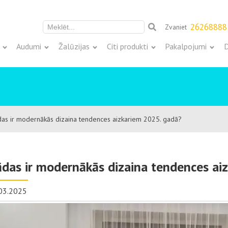
26268888
Zvaniet
Meklēt:
Audumi
Žalūzijas
Citi produkti
Pakalpojumi
D
as ir modernākās dizaina tendences aizkariem 2025. gadā?
das ir modernākās dizaina tendences ai
03.2025