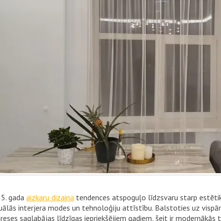
5. gada
aizkaru dizaina
tendences atspoguļo līdzsvaru starp estētiku
uālās interjera modes un tehnoloģiju attīstību. Balstoties uz vispār
ereses saglabājas līdzīgas iepriekšējiem gadiem, šeit ir modernākās