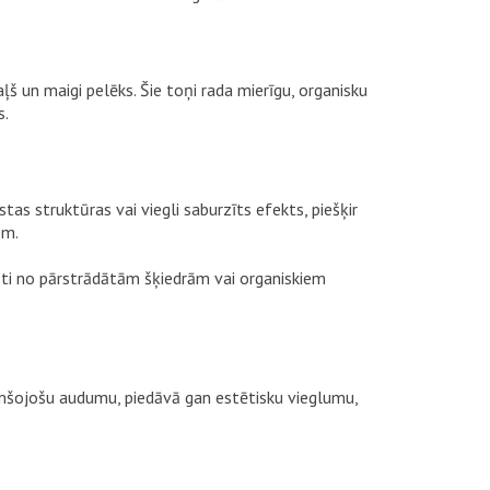
ļš un maigi pelēks. Šie toņi rada mierīgu, organisku
s.
tas struktūras vai viegli saburzīts efekts, piešķir
em.
voti no pārstrādātām šķiedrām vai organiskiem
ptumšojošu audumu, piedāvā gan estētisku vieglumu,