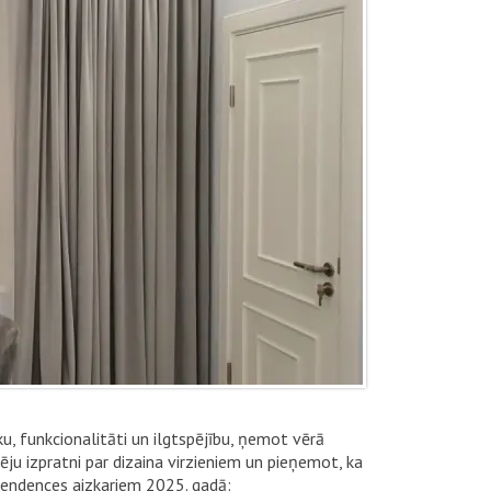
, funkcionalitāti un ilgtspējību, ņemot vērā
ēju izpratni par dizaina virzieniem un pieņemot, ka
 tendences aizkariem 2025. gadā: