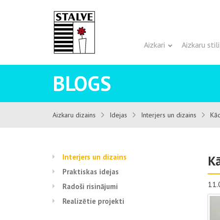
Aizkari
Aizkaru stili
BLOGS
Aizkaru dizains
Idejas
Interjers un dizains
Kād
Interjers un dizains
Kā
Praktiskas idejas
11.
Radoši risinājumi
Realizētie projekti