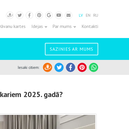
LV
EN
RU
Draugiem
Twitter
Facebook
Pinterest
Google
Youtube
Pasts
āvanu kartes
Idejas
Par mums
Kontakti
SAZINIES AR MUMS
Iesaki citiem
:
Draugiem
Twitter
Facebook
Pinterest
WhatsApp
zkariem 2025. gadā?