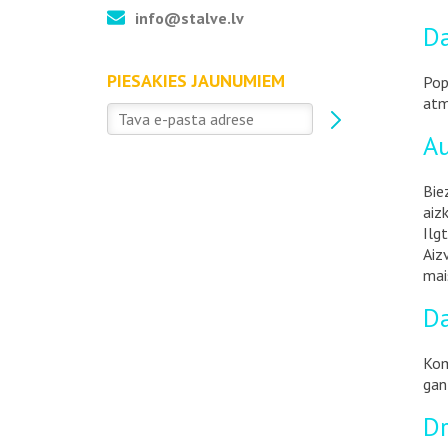
info@stalve.lv
Da
PIESAKIES JAUNUMIEM
Pop
atm
Au
Bie
aiz
Ilg
Aiz
mai
Da
Kom
gan
Dr