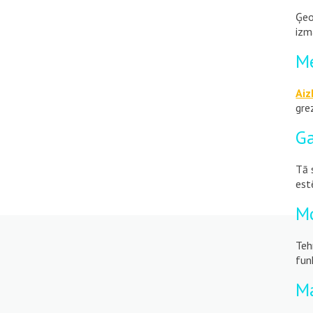
Ģeo
izm
Me
Aiz
gre
Ga
Tā 
est
Mo
Teh
fun
Ma