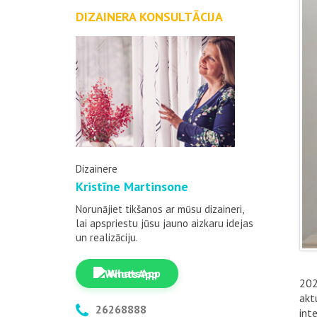
DIZAINERA KONSULTĀCIJA
Dizainere
Kristīne Martinsone
Norunājiet tikšanos ar mūsu dizaineri,
lai apspriestu jūsu jauno aizkaru idejas
un realizāciju.
WhatsApp
202
akt
26268888
int