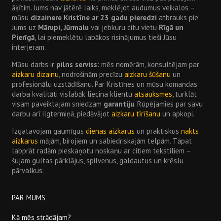
āķītim. Jums nav jātērē laiks, meklējot audumus veikalos –
mūsu
dizainere Kristīne ar 23 gadu pieredzi
atbrauks pie
Jums uz
Mārupi, Jūrmalu
vai jebkuru citu vietu
Rīgā un
Pierīgā
, lai piemeklētu labākos risinājumus tieši Jūsu
interjeram.
Mūsu darbs ir
pilns serviss
: mēs nomērām, konsultējam par
aizkaru dizainu
, nodrošinām precīzu
aizkaru šūšanu
un
profesionālu uzstādīšanu. Par Kristīnes un mūsu komandas
darba kvalitāti vislabāk liecina klientu
atsauksmes
, turklāt
visam paveiktajam sniedzam
garantiju
. Rūpējamies par savu
darbu arī ilgtermiņā, piedāvājot
aizkaru tīrīšanu
un apkopi.
Izgatavojam gaumīgus
dienas aizkarus
un praktiskus
nakts
aizkarus
mājām, birojiem un sabiedriskajām telpām. Tāpat
labprāt radām pieskaņotu noskaņu ar citiem tekstiliem –
šujam gultas pārklājus, spilvenus, galdautus un krēslu
pārvalkus.
PAR MUMS
Kā mēs strādājam?