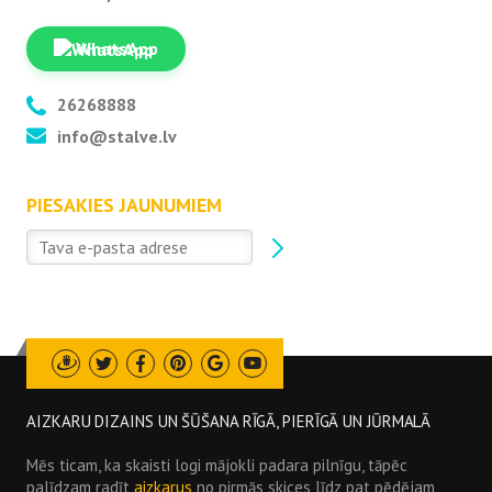
WhatsApp
26268888
info@stalve.lv
PIESAKIES JAUNUMIEM
Draugiem
Twitter
Facebook
Pinterest
Google
Youtube
AIZKARU DIZAINS UN ŠŪŠANA RĪGĀ, PIERĪGĀ UN JŪRMALĀ
Mēs ticam, ka skaisti logi mājokli padara pilnīgu, tāpēc
palīdzam radīt
aizkarus
no pirmās skices līdz pat pēdējam