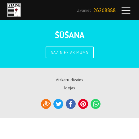
26268888
Zvaniet
ŠŪŠANA
SAZINIES AR MUMS
Aizkaru dizains
Idejas
Draugiem
Twitter
Facebook
Pinterest
WhatsApp