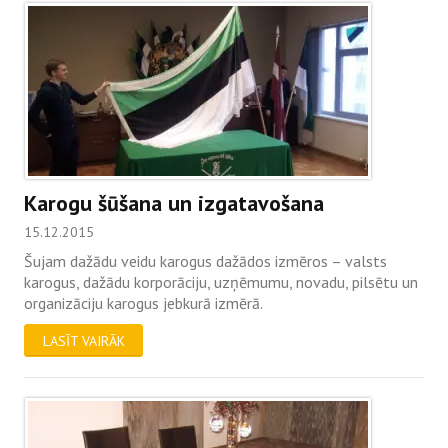
Karogu šūšana un izgatavošana
15.12.2015
Šujam dažādu veidu karogus dažādos izmēros – valsts
karogus, dažādu korporāciju, uzņēmumu, novadu, pilsētu un
organizāciju karogus jebkurā izmērā.
LASĪT VAIRĀK