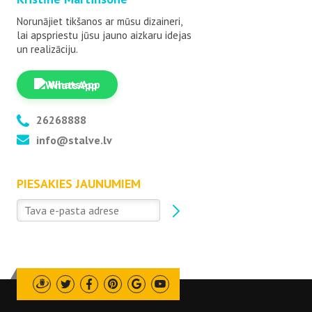
Norunājiet tikšanos ar mūsu dizaineri,
lai apspriestu jūsu jauno aizkaru idejas
un realizāciju.
WhatsApp
26268888
info@stalve.lv
PIESAKIES JAUNUMIEM
Draugiem
Twitter
Facebook
Pinterest
Google
Youtube