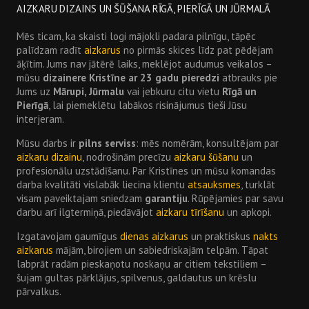
AIZKARU DIZAINS UN ŠŪŠANA RĪGĀ, PIERĪGĀ UN JŪRMALĀ
Mēs ticam, ka skaisti logi mājokli padara pilnīgu, tāpēc
palīdzam radīt
aizkarus
no pirmās skices līdz pat pēdējam
āķītim. Jums nav jātērē laiks, meklējot audumus veikalos –
mūsu
dizainere Kristīne ar 23 gadu pieredzi
atbrauks pie
Jums uz
Mārupi, Jūrmalu
vai jebkuru citu vietu
Rīgā un
Pierīgā
, lai piemeklētu labākos risinājumus tieši Jūsu
interjeram.
Mūsu darbs ir
pilns serviss
: mēs nomērām, konsultējam par
aizkaru dizainu
, nodrošinām precīzu
aizkaru šūšanu
un
profesionālu uzstādīšanu. Par Kristīnes un mūsu komandas
darba kvalitāti vislabāk liecina klientu
atsauksmes
, turklāt
visam paveiktajam sniedzam
garantiju
. Rūpējamies par savu
darbu arī ilgtermiņā, piedāvājot
aizkaru tīrīšanu
un apkopi.
Izgatavojam gaumīgus
dienas aizkarus
un praktiskus
nakts
aizkarus
mājām, birojiem un sabiedriskajām telpām. Tāpat
labprāt radām pieskaņotu noskaņu ar citiem tekstiliem –
šujam gultas pārklājus, spilvenus, galdautus un krēslu
pārvalkus.