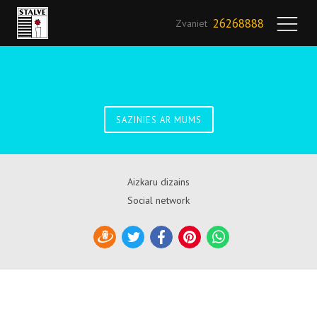
26268888
Zvaniet
SAZINIES AR MUMS
Aizkaru dizains
Social network
Draugiem
Twitter
Facebook
Pinterest
WhatsApp