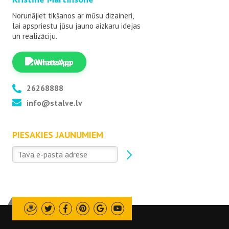
Norunājiet tikšanos ar mūsu dizaineri,
lai apspriestu jūsu jauno aizkaru idejas
un realizāciju.
WhatsApp
26268888
info@stalve.lv
PIESAKIES JAUNUMIEM
Draugiem
Twitter
Facebook
Pinterest
Google
Youtube