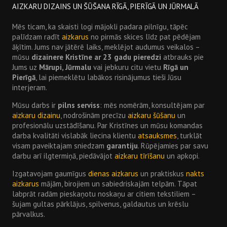
AIZKARU DIZAINS UN ŠŪŠANA RĪGĀ, PIERĪGĀ UN JŪRMALĀ
Mēs ticam, ka skaisti logi mājokli padara pilnīgu, tāpēc
palīdzam radīt
aizkarus
no pirmās skices līdz pat pēdējam
āķītim. Jums nav jātērē laiks, meklējot audumus veikalos –
mūsu
dizainere Kristīne ar 23 gadu pieredzi
atbrauks pie
Jums uz
Mārupi, Jūrmalu
vai jebkuru citu vietu
Rīgā un
Pierīgā
, lai piemeklētu labākos risinājumus tieši Jūsu
interjeram.
Mūsu darbs ir
pilns serviss
: mēs nomērām, konsultējam par
aizkaru dizainu
, nodrošinām precīzu
aizkaru šūšanu
un
profesionālu uzstādīšanu. Par Kristīnes un mūsu komandas
darba kvalitāti vislabāk liecina klientu
atsauksmes
, turklāt
visam paveiktajam sniedzam
garantiju
. Rūpējamies par savu
darbu arī ilgtermiņā, piedāvājot
aizkaru tīrīšanu
un apkopi.
Izgatavojam gaumīgus
dienas aizkarus
un praktiskus
nakts
aizkarus
mājām, birojiem un sabiedriskajām telpām. Tāpat
labprāt radām pieskaņotu noskaņu ar citiem tekstiliem –
šujam gultas pārklājus, spilvenus, galdautus un krēslu
pārvalkus.