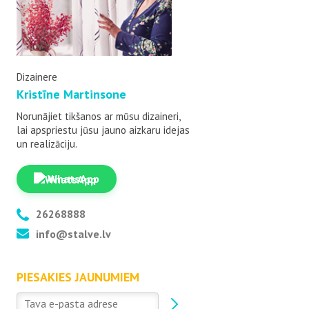
Dizainere
Kristīne Martinsone
Norunājiet tikšanos ar mūsu dizaineri,
lai apspriestu jūsu jauno aizkaru idejas
un realizāciju.
WhatsApp
26268888
info@stalve.lv
PIESAKIES JAUNUMIEM