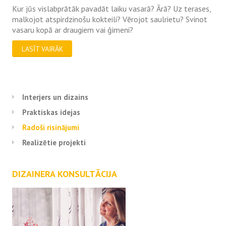
Kur jūs vislabprātāk pavadāt laiku vasarā? Ārā? Uz terases,
malkojot atspirdzinošu kokteili? Vērojot saulrietu? Svinot
vasaru kopā ar draugiem vai ģimeni?
LASĪT VAIRĀK
Interjers un dizains
Praktiskas idejas
Radoši risinājumi
Realizētie projekti
DIZAINERA KONSULTĀCIJA