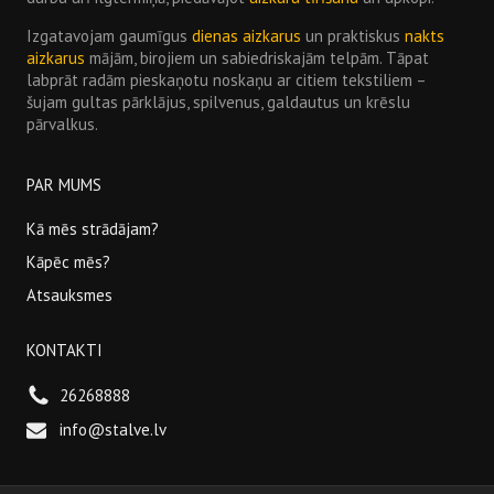
Izgatavojam gaumīgus
dienas aizkarus
un praktiskus
nakts
aizkarus
mājām, birojiem un sabiedriskajām telpām. Tāpat
labprāt radām pieskaņotu noskaņu ar citiem tekstiliem –
šujam gultas pārklājus, spilvenus, galdautus un krēslu
pārvalkus.
PAR MUMS
Kā mēs strādājam?
Kāpēc mēs?
Atsauksmes
KONTAKTI
26268888
info@stalve.lv