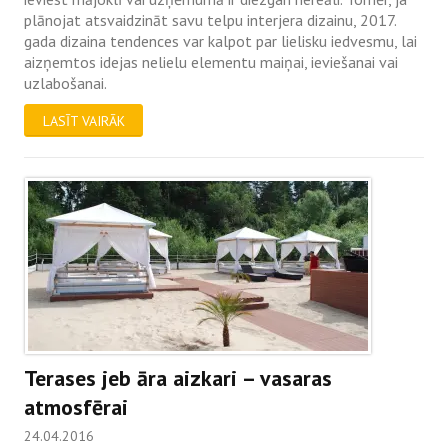
plānojat atsvaidzināt savu telpu interjera dizainu, 2017.
gada dizaina tendences var kalpot par lielisku iedvesmu, lai
aizņemtos idejas nelielu elementu maiņai, ieviešanai vai
uzlabošanai.
LASĪT VAIRĀK
Terases jeb āra aizkari – vasaras
atmosfērai
24.04.2016