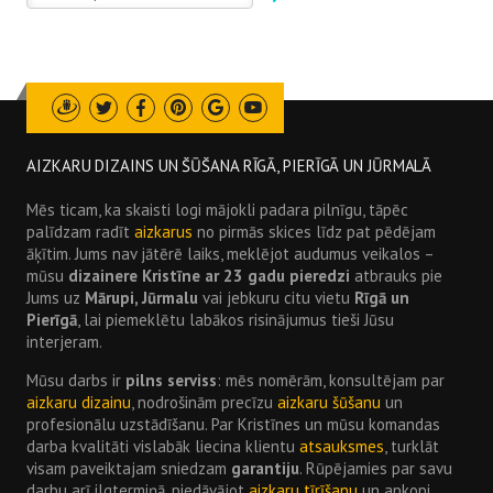
Draugiem
Twitter
Facebook
Pinterest
Google
Youtube
AIZKARU DIZAINS UN ŠŪŠANA RĪGĀ, PIERĪGĀ UN JŪRMALĀ
Mēs ticam, ka skaisti logi mājokli padara pilnīgu, tāpēc
palīdzam radīt
aizkarus
no pirmās skices līdz pat pēdējam
āķītim. Jums nav jātērē laiks, meklējot audumus veikalos –
mūsu
dizainere Kristīne ar 23 gadu pieredzi
atbrauks pie
Jums uz
Mārupi, Jūrmalu
vai jebkuru citu vietu
Rīgā un
Pierīgā
, lai piemeklētu labākos risinājumus tieši Jūsu
interjeram.
Mūsu darbs ir
pilns serviss
: mēs nomērām, konsultējam par
aizkaru dizainu
, nodrošinām precīzu
aizkaru šūšanu
un
profesionālu uzstādīšanu. Par Kristīnes un mūsu komandas
darba kvalitāti vislabāk liecina klientu
atsauksmes
, turklāt
visam paveiktajam sniedzam
garantiju
. Rūpējamies par savu
darbu arī ilgtermiņā, piedāvājot
aizkaru tīrīšanu
un apkopi.