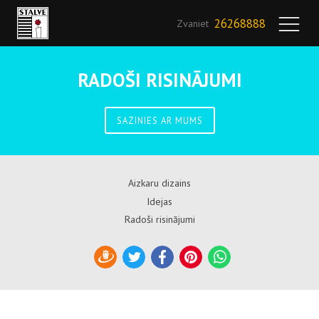
26268888
Zvaniet
RADOŠI RISINĀJUMI
SAZINIES AR MUMS
Aizkaru dizains
Idejas
Radoši risinājumi
Draugiem
Twitter
Facebook
Pinterest
WhatsApp