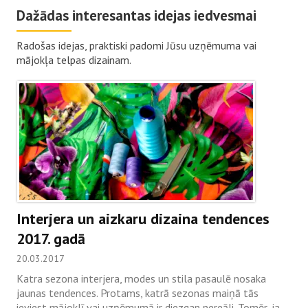
Dažādas interesantas idejas iedvesmai
Radošas idejas, praktiski padomi Jūsu uzņēmuma vai
mājokļa telpas dizainam.
Interjera un aizkaru dizaina tendences
2017. gadā
20.03.2017
Katra sezona interjera, modes un stila pasaulē nosaka
jaunas tendences. Protams, katrā sezonas maiņā tās
ieviest mājoklī vai uzņēmumā ir diezgan nereāli. Tomēr, ja