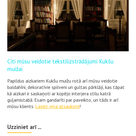
Citi mūsu veidotie tekstilizstrādājumi Kukšu
muižai
Papildus aizkariem Kukšu muižu rotā arī mūsu veidotie
baldahīni, dekoratīvie spilveni un gultas pārklāji, kas tāpat
kā aizkari ir saskaņoti ar kopējo interjera stilu katrā
guļamistabā.
Esam gandarīti par paveikto, un tāds ir arī
mūsu klients.
Lasiet viņa atsauksmi
!
Uzziniet arī ...