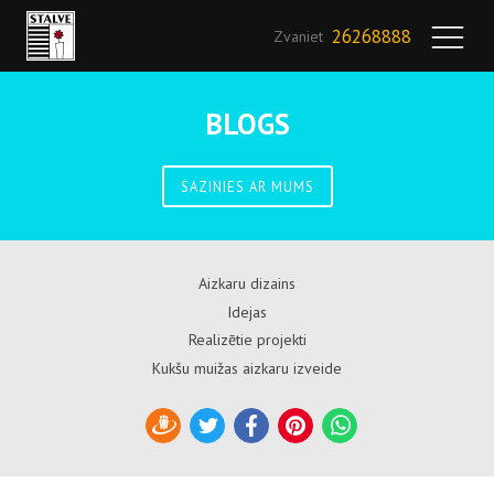
26268888
Zvaniet
BLOGS
SAZINIES AR MUMS
Aizkaru dizains
Idejas
Realizētie projekti
Kukšu muižas aizkaru izveide
Draugiem
Twitter
Facebook
Pinterest
WhatsApp