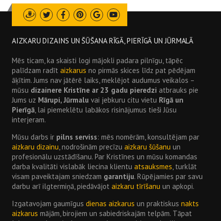
Draugiem
Twitter
Facebook
Pinterest
Google
Youtube
AIZKARU DIZAINS UN ŠŪŠANA RĪGĀ, PIERĪGĀ UN JŪRMALĀ
Mēs ticam, ka skaisti logi mājokli padara pilnīgu, tāpēc
palīdzam radīt
aizkarus
no pirmās skices līdz pat pēdējam
āķītim. Jums nav jātērē laiks, meklējot audumus veikalos –
mūsu
dizainere Kristīne ar 23 gadu pieredzi
atbrauks pie
Jums uz
Mārupi, Jūrmalu
vai jebkuru citu vietu
Rīgā un
Pierīgā
, lai piemeklētu labākos risinājumus tieši Jūsu
interjeram.
Mūsu darbs ir
pilns serviss
: mēs nomērām, konsultējam par
aizkaru dizainu
, nodrošinām precīzu
aizkaru šūšanu
un
profesionālu uzstādīšanu. Par Kristīnes un mūsu komandas
darba kvalitāti vislabāk liecina klientu
atsauksmes
, turklāt
visam paveiktajam sniedzam
garantiju
. Rūpējamies par savu
darbu arī ilgtermiņā, piedāvājot
aizkaru tīrīšanu
un apkopi.
Izgatavojam gaumīgus
dienas aizkarus
un praktiskus
nakts
aizkarus
mājām, birojiem un sabiedriskajām telpām. Tāpat