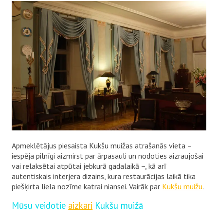
Apmeklētājus piesaista Kukšu muižas atrašanās vieta –
iespēja pilnīgi aizmirst par ārpasauli un nodoties aizraujošai
vai relaksētai atpūtai jebkurā gadalaikā –, kā arī
autentiskais interjera dizains, kura restaurācijas laikā tika
piešķirta liela nozīme katrai niansei. Vairāk par
Kukšu muižu
.
Mūsu veidotie
aizkari
Kukšu muižā