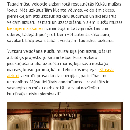
Tagad mūsu veidotie aizkari rotā restaurētās Kukšu muižas
logus. Mēs uzklausījām klienta vēlmes, veidojām skices,
piemeklējām atbilstošus aizkaru audumus un aksesuārus,
veicām aizkaru izstrādi un uzstādīšanu. Visiem Kukšu muižas
biezajiem aizkariem
izmantojām Latvijā ražotas lina
oderes, tādējādi piešķirot tiem vēl autentiskāku auru,
savukārt Lāčplēša istabā izveidojām tautiskus aizkarus.
“Aizkaru veidošana Kukšu muižai bija ļoti aizraujošs un
atbildīgs projekts, jo katrai telpai, kurai aizkaru
pieskaņošana tika uzticēta mums, bija sava noskaņa,
nianses, krāsu gamma, kā arī tehniskās iespējas.
Klasiski
aizkari
vienmēr prasa daudz enerģijas, pacietības un
uzmanības. Mūsu lielākais gandarījums – rezultāts ir
sasniegts un mūsu darbs rotā Latvijai nozīmīgu
kultūrvēsturisku pieminekli.”