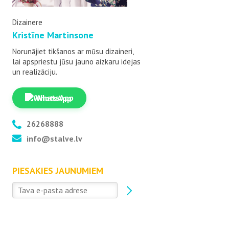
Dizainere
Kristīne Martinsone
Norunājiet tikšanos ar mūsu dizaineri,
lai apspriestu jūsu jauno aizkaru idejas
un realizāciju.
WhatsApp
26268888
info@stalve.lv
PIESAKIES JAUNUMIEM