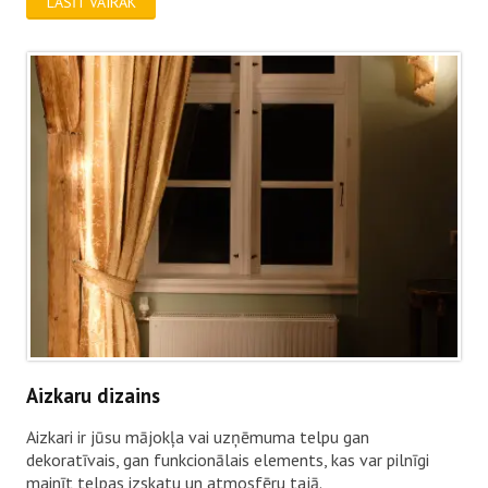
LASĪT VAIRĀK
Aizkaru dizains
Aizkari ir jūsu mājokļa vai uzņēmuma telpu gan
dekoratīvais, gan funkcionālais elements, kas var pilnīgi
mainīt telpas izskatu un atmosfēru tajā.