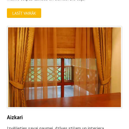
LASĪT VAIRĀK
Aizkari
Izvēlieties savai gaumei, dzīves stilam un interjera