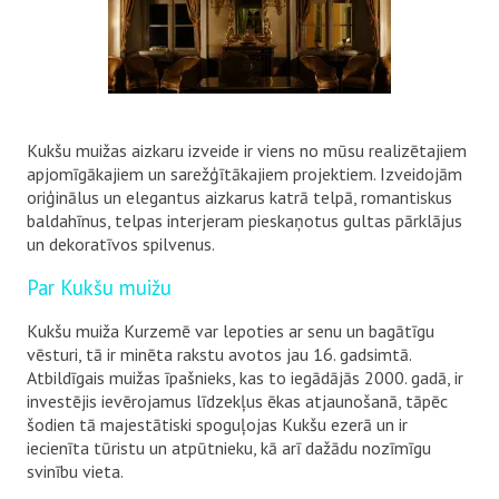
Kukšu muižas aizkaru izveide ir viens no mūsu realizētajiem
apjomīgākajiem un sarežģītākajiem projektiem. Izveidojām
oriģinālus un elegantus aizkarus katrā telpā, romantiskus
baldahīnus, telpas interjeram pieskaņotus gultas pārklājus
un dekoratīvos spilvenus.
Par Kukšu muižu
Kukšu muiža Kurzemē var lepoties ar senu un bagātīgu
vēsturi, tā ir minēta rakstu avotos jau 16. gadsimtā.
Atbildīgais muižas īpašnieks, kas to iegādājās 2000. gadā, ir
investējis ievērojamus līdzekļus ēkas atjaunošanā, tāpēc
šodien tā majestātiski spoguļojas Kukšu ezerā un ir
iecienīta tūristu un atpūtnieku, kā arī dažādu nozīmīgu
svinību vieta.