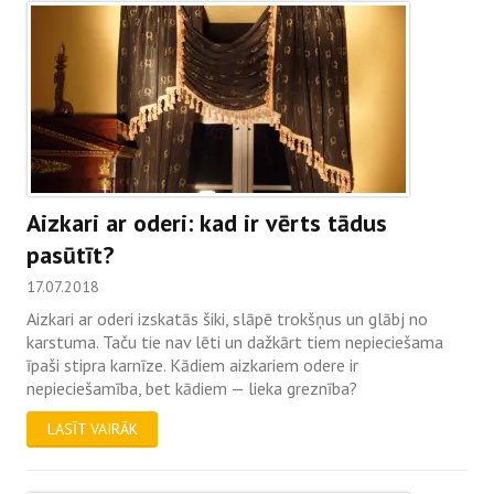
Aizkari ar oderi: kad ir vērts tādus
pasūtīt?
17.07.2018
Aizkari ar oderi izskatās šiki, slāpē trokšņus un glābj no
karstuma. Taču tie nav lēti un dažkārt tiem nepieciešama
īpaši stipra karnīze. Kādiem aizkariem odere ir
nepieciešamība, bet kādiem — lieka greznība?
LASĪT VAIRĀK