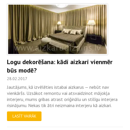
Logu dekorēšana: kādi aizkari vienmēr
būs modē?
28.02.2017
Jautājums, kā izvēlēties istabai aizkarus — nebūt nav
vienkāršs. Uzsākot remontu vai atsvaidzinot mājokļa
interjeru, mums gribas atrast oriģinālu un stilīgu interjera
risinājumu. Nekas tik ātri neizmaina interjeru kā aizkari.
LASĪT VAIRĀK