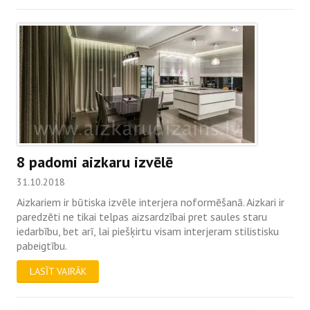
8 padomi aizkaru izvēlē
31.10.2018
Aizkariem ir būtiska izvēle interjera noformēšanā. Aizkari ir
paredzēti ne tikai telpas aizsardzībai pret saules staru
iedarbību, bet arī, lai piešķirtu visam interjeram stilistisku
pabeigtību.
LASĪT VAIRĀK