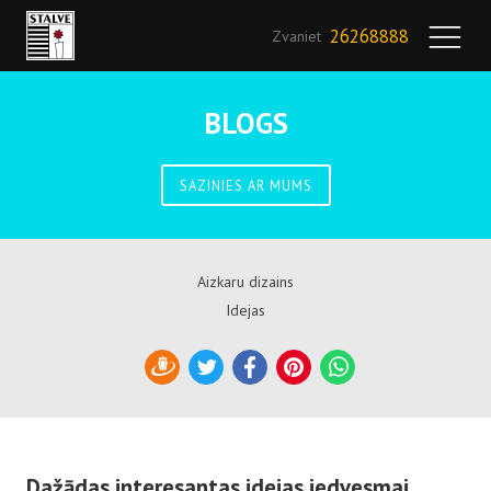
26268888
Zvaniet
BLOGS
SAZINIES AR MUMS
Aizkaru dizains
Idejas
Draugiem
Twitter
Facebook
Pinterest
WhatsApp
Dažādas interesantas idejas iedvesmai