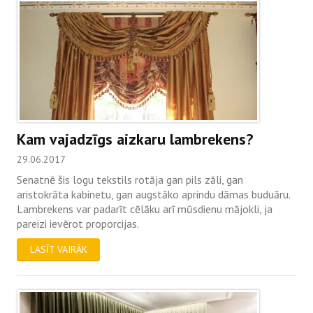
Kam vajadzīgs aizkaru lambrekens?
29.06.2017
Senatnē šis logu tekstils rotāja gan pils zāli, gan
aristokrāta kabinetu, gan augstāko aprindu dāmas buduāru.
Lambrekens var padarīt cēlāku arī mūsdienu mājokli, ja
pareizi ievērot proporcijas.
LASĪT VAIRĀK