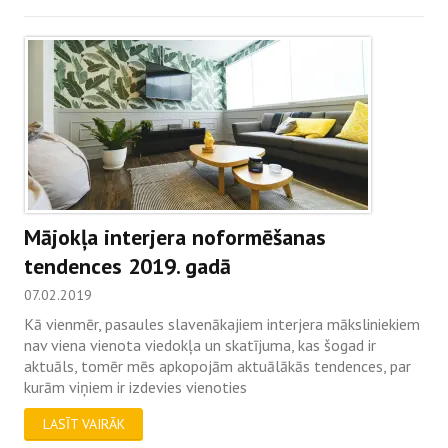
Mājokļa interjera noformēšanas
tendences 2019. gadā
07.02.2019
Kā vienmēr, pasaules slavenākajiem interjera māksliniekiem
nav viena vienota viedokļa un skatījuma, kas šogad ir
aktuāls, tomēr mēs apkopojām aktuālākās tendences, par
kurām viņiem ir izdevies vienoties
LASĪT VAIRĀK