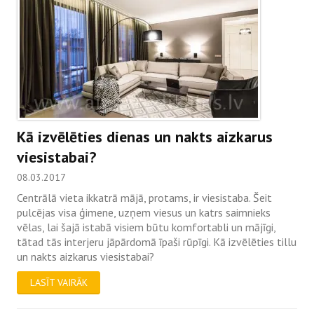
Kā izvēlēties dienas un nakts aizkarus
viesistabai?
08.03.2017
Centrālā vieta ikkatrā mājā, protams, ir viesistaba. Šeit
pulcējas visa ģimene, uzņem viesus un katrs saimnieks
vēlas, lai šajā istabā visiem būtu komfortabli un mājīgi,
tātad tās interjeru jāpārdomā īpaši rūpīgi. Kā izvēlēties tillu
un nakts aizkarus viesistabai?
LASĪT VAIRĀK