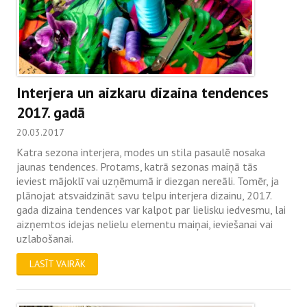
Interjera un aizkaru dizaina tendences
2017. gadā
20.03.2017
Katra sezona interjera, modes un stila pasaulē nosaka
jaunas tendences. Protams, katrā sezonas maiņā tās
ieviest mājoklī vai uzņēmumā ir diezgan nereāli. Tomēr, ja
plānojat atsvaidzināt savu telpu interjera dizainu, 2017.
gada dizaina tendences var kalpot par lielisku iedvesmu, lai
aizņemtos idejas nelielu elementu maiņai, ieviešanai vai
uzlabošanai.
LASĪT VAIRĀK