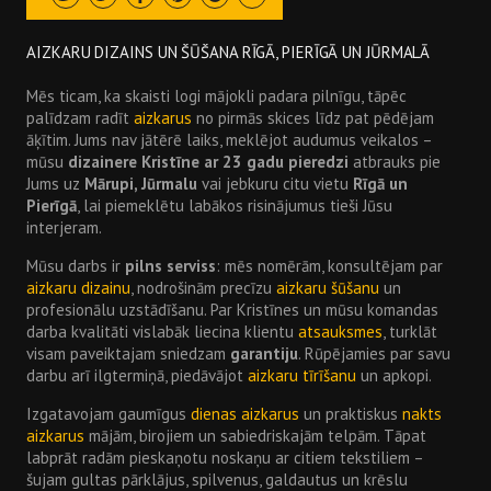
Draugiem
Twitter
Facebook
Pinterest
Google
Youtube
AIZKARU DIZAINS UN ŠŪŠANA RĪGĀ, PIERĪGĀ UN JŪRMALĀ
Mēs ticam, ka skaisti logi mājokli padara pilnīgu, tāpēc
palīdzam radīt
aizkarus
no pirmās skices līdz pat pēdējam
āķītim. Jums nav jātērē laiks, meklējot audumus veikalos –
mūsu
dizainere Kristīne ar 23 gadu pieredzi
atbrauks pie
Jums uz
Mārupi, Jūrmalu
vai jebkuru citu vietu
Rīgā un
Pierīgā
, lai piemeklētu labākos risinājumus tieši Jūsu
interjeram.
Mūsu darbs ir
pilns serviss
: mēs nomērām, konsultējam par
aizkaru dizainu
, nodrošinām precīzu
aizkaru šūšanu
un
profesionālu uzstādīšanu. Par Kristīnes un mūsu komandas
darba kvalitāti vislabāk liecina klientu
atsauksmes
, turklāt
visam paveiktajam sniedzam
garantiju
. Rūpējamies par savu
darbu arī ilgtermiņā, piedāvājot
aizkaru tīrīšanu
un apkopi.
Izgatavojam gaumīgus
dienas aizkarus
un praktiskus
nakts
aizkarus
mājām, birojiem un sabiedriskajām telpām. Tāpat
labprāt radām pieskaņotu noskaņu ar citiem tekstiliem –
šujam gultas pārklājus, spilvenus, galdautus un krēslu