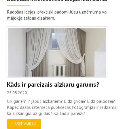
Radošas idejas, praktiski padomi Jūsu uzņēmuma vai
mājokļa telpas dizainam.
Kāds ir pareizais aizkaru garums?
25.05.2020
Cik gariem ir jābūt aizkariem? Līdz grīdai? Līdz palodzei?
Kāpēc dažās internetā publicētās fotogrāfijās ir redzams,
ka aizkari guļ uz grīdas? Kā tad ir pareizi?
LASĪT VAIRĀK