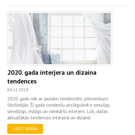
2020. gada interjera un dizaina
tendences
04.12.2019
2020. gads nāk ar jaunām tendencēm, pilnveidojot
līdzšinējās. Šī gada tendenču atslēgvārdi ir omulīgs,
sievišķīgs, mājīgs un vienkāršs interjers. Lūk, dažas
aktuālākās tendences interjerā un dizainā
LASĪT VAIRĀK