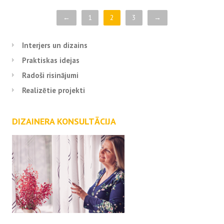
←
1
2
3
→
Interjers un dizains
Praktiskas idejas
Radoši risinājumi
Realizētie projekti
DIZAINERA KONSULTĀCIJA